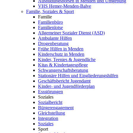
Ausbildungsbörsen in Menden und Umgebung
VHS Hemer-Menden-Balve
Familie, Soziales & Sport
Familie
Familienbüro
Familienlotse
Allgemeiner Sozialer Dienst (ASD)
Ambulante Hilfen
Drogenberatung
Frühe Hilfen in Menden
Kinderschutz in Menden
Kinder, Teenies & Jugendliche
Kitas & Kindertagespflege
Schwangerschaftsberatung
Stationäre Hilfen und Eingliederungshilfen
Geschäftsbericht Jugendamt
Kinder- und Jugendförderplan
Essstörungen
Soziales
Sozialbericht
Bürgerengagement
Gleichstellung
Integration
Soziales
Sport