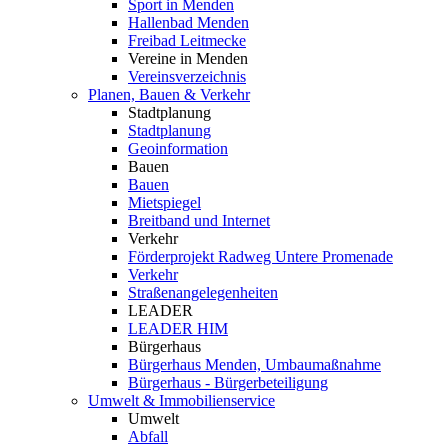
Sport in Menden
Hallenbad Menden
Freibad Leitmecke
Vereine in Menden
Vereinsverzeichnis
Planen, Bauen & Verkehr
Stadtplanung
Stadtplanung
Geoinformation
Bauen
Bauen
Mietspiegel
Breitband und Internet
Verkehr
Förderprojekt Radweg Untere Promenade
Verkehr
Straßenangelegenheiten
LEADER
LEADER HIM
Bürgerhaus
Bürgerhaus Menden, Umbaumaßnahme
Bürgerhaus - Bürgerbeteiligung
Umwelt & Immobilienservice
Umwelt
Abfall