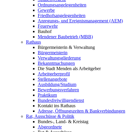
Ordnungsangelegenheiten
Gewerbe
Friedhofsangelegenheiten
Anregungs- und Ereignismanagement (AEM)
Feuerwehr
Bauhof
Mendener Baubetrieb (MBB)
Rathaus
Bürgermeisterin & Verwaltung
Bürgermeisterin
Verwaltungsgliederung
Bekanntmachungen
Die Stadt Menden als Arbeitgeber
Arbeitgeberprofil
Stellenangebote
Ausbildung/Studium
Bewerbungsverfahren
Praktikum
Bundesfreiwilligendienst
Kontakt ins Rathaus
Adresse, Öffnungszeiten & Bankverbindungen
Rat, Ausschüsse & Politik
Bundes-, Land- & Kreistag
Abgeordnete