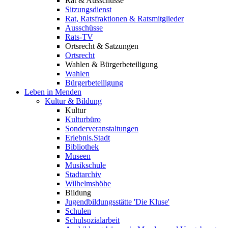
Rat & Ausschüsse
Sitzungsdienst
Rat, Ratsfraktionen & Ratsmitglieder
Ausschüsse
Rats-TV
Ortsrecht & Satzungen
Ortsrecht
Wahlen & Bürgerbeteiligung
Wahlen
Bürgerbeteiligung
Leben in Menden
Kultur & Bildung
Kultur
Kulturbüro
Sonderveranstaltungen
Erlebnis.Stadt
Bibliothek
Museen
Musikschule
Stadtarchiv
Wilhelmshöhe
Bildung
Jugendbildungsstätte 'Die Kluse'
Schulen
Schulsozialarbeit