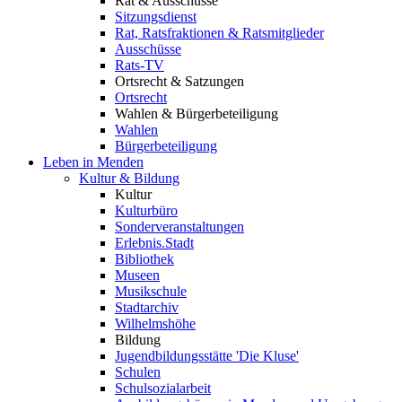
Rat & Ausschüsse
Sitzungsdienst
Rat, Ratsfraktionen & Ratsmitglieder
Ausschüsse
Rats-TV
Ortsrecht & Satzungen
Ortsrecht
Wahlen & Bürgerbeteiligung
Wahlen
Bürgerbeteiligung
Leben in Menden
Kultur & Bildung
Kultur
Kulturbüro
Sonderveranstaltungen
Erlebnis.Stadt
Bibliothek
Museen
Musikschule
Stadtarchiv
Wilhelmshöhe
Bildung
Jugendbildungsstätte 'Die Kluse'
Schulen
Schulsozialarbeit