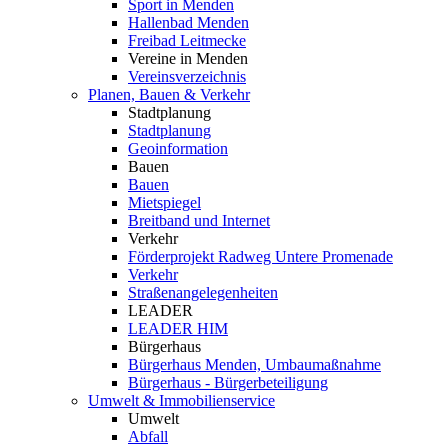
Sport in Menden
Hallenbad Menden
Freibad Leitmecke
Vereine in Menden
Vereinsverzeichnis
Planen, Bauen & Verkehr
Stadtplanung
Stadtplanung
Geoinformation
Bauen
Bauen
Mietspiegel
Breitband und Internet
Verkehr
Förderprojekt Radweg Untere Promenade
Verkehr
Straßenangelegenheiten
LEADER
LEADER HIM
Bürgerhaus
Bürgerhaus Menden, Umbaumaßnahme
Bürgerhaus - Bürgerbeteiligung
Umwelt & Immobilienservice
Umwelt
Abfall