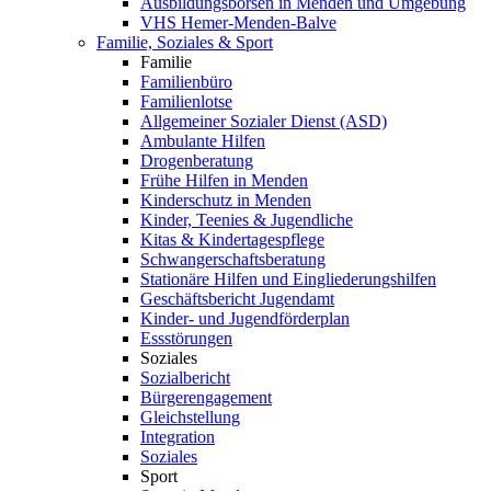
Ausbildungsbörsen in Menden und Umgebung
VHS Hemer-Menden-Balve
Familie, Soziales & Sport
Familie
Familienbüro
Familienlotse
Allgemeiner Sozialer Dienst (ASD)
Ambulante Hilfen
Drogenberatung
Frühe Hilfen in Menden
Kinderschutz in Menden
Kinder, Teenies & Jugendliche
Kitas & Kindertagespflege
Schwangerschaftsberatung
Stationäre Hilfen und Eingliederungshilfen
Geschäftsbericht Jugendamt
Kinder- und Jugendförderplan
Essstörungen
Soziales
Sozialbericht
Bürgerengagement
Gleichstellung
Integration
Soziales
Sport