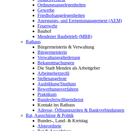
Ordnungsangelegenheiten
Gewerbe
Friedhofsangelegenheiten
Anregungs- und Ereignismanagement (AEM)
Feuerwehr
Bauhof
Mendener Baubetrieb (MBB)
Rathaus
Bürgermeisterin & Verwaltung
Bürgermeisterin
Verwaltungsgliederung
Bekanntmachungen
Die Stadt Menden als Arbeitgeber
Arbeitgeberprofil
Stellenangebote
Ausbildung/Studium
Bewerbungsverfahren
Praktikum
Bundesfreiwilligendienst
Kontakt ins Rathaus
Adresse, Öffnungszeiten & Bankverbindungen
Rat, Ausschüsse & Politik
Bundes-, Land- & Kreistag
Abgeordnete