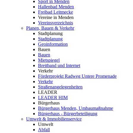
Sport in Menden
Hallenbad Menden
Freibad Leitmecke
Vereine in Menden
Vereinsverzeichnis
Planen, Bauen & Verkehr
Stadtplanung
Stadtplanung
Geoinformation
Bauen
Bauen
Mietspiegel
Breitband und Internet
Verkehr
Förderprojekt Radweg Untere Promenade
Verkehr
Straßenangelegenheiten
LEADER
LEADER HIM
Bürgerhaus
Bürgerhaus Menden, Umbaumaßnahme
Bürgerhaus - Bürgerbeteiligung
Umwelt & Immobilienservice
Umwelt
Abfall