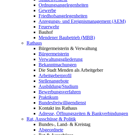
Ordnungsangelegenheiten
Gewerbe
Friedhofsangelegenheiten
Anregungs- und Ereignismanagement (AEM)
Feuerwehr
Bauhof
Mendener Baubetrieb (MBB)
Rathaus
Bürgermeisterin & Verwaltung
Bürgermeisterin
Verwaltungsgliederung
Bekanntmachungen
Die Stadt Menden als Arbeitgeber
Arbeitgeberprofil
Stellenangebote
Ausbildung/Studium
Bewerbungsverfahren
Praktikum
Bundesfreiwilligendienst
Kontakt ins Rathaus
Adresse, Öffnungszeiten & Bankverbindungen
Rat, Ausschüsse & Politik
Bundes-, Land- & Kreistag
Abgeordnete