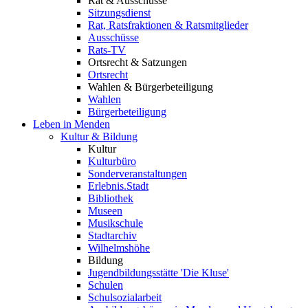
Rat & Ausschüsse
Sitzungsdienst
Rat, Ratsfraktionen & Ratsmitglieder
Ausschüsse
Rats-TV
Ortsrecht & Satzungen
Ortsrecht
Wahlen & Bürgerbeteiligung
Wahlen
Bürgerbeteiligung
Leben in Menden
Kultur & Bildung
Kultur
Kulturbüro
Sonderveranstaltungen
Erlebnis.Stadt
Bibliothek
Museen
Musikschule
Stadtarchiv
Wilhelmshöhe
Bildung
Jugendbildungsstätte 'Die Kluse'
Schulen
Schulsozialarbeit