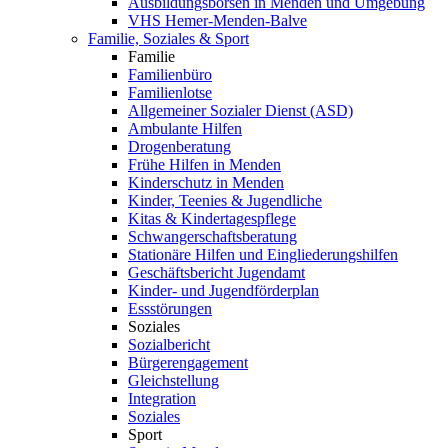
Ausbildungsbörsen in Menden und Umgebung
VHS Hemer-Menden-Balve
Familie, Soziales & Sport
Familie
Familienbüro
Familienlotse
Allgemeiner Sozialer Dienst (ASD)
Ambulante Hilfen
Drogenberatung
Frühe Hilfen in Menden
Kinderschutz in Menden
Kinder, Teenies & Jugendliche
Kitas & Kindertagespflege
Schwangerschaftsberatung
Stationäre Hilfen und Eingliederungshilfen
Geschäftsbericht Jugendamt
Kinder- und Jugendförderplan
Essstörungen
Soziales
Sozialbericht
Bürgerengagement
Gleichstellung
Integration
Soziales
Sport