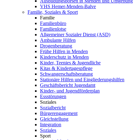
Ausbildungsbörsen in Menden und Umgebung
VHS Hemer-Menden-Balve
Familie, Soziales & Sport
Familie
Familienbüro
Familienlotse
Allgemeiner Sozialer Dienst (ASD)
Ambulante Hilfen
Drogenberatung
Frühe Hilfen in Menden
Kinderschutz in Menden
Kinder, Teenies & Jugendliche
Kitas & Kindertagespflege
Schwangerschaftsberatung
Stationäre Hilfen und Eingliederungshilfen
Geschäftsbericht Jugendamt
Kinder- und Jugendförderplan
Essstörungen
Soziales
Sozialbericht
Bürgerengagement
Gleichstellung
Integration
Soziales
Sport