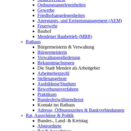
Ordnungsangelegenheiten
Gewerbe
Friedhofsangelegenheiten
Anregungs- und Ereignismanagement (AEM)
Feuerwehr
Bauhof
Mendener Baubetrieb (MBB)
Rathaus
Bürgermeisterin & Verwaltung
Bürgermeisterin
Verwaltungsgliederung
Bekanntmachungen
Die Stadt Menden als Arbeitgeber
Arbeitgeberprofil
Stellenangebote
Ausbildung/Studium
Bewerbungsverfahren
Praktikum
Bundesfreiwilligendienst
Kontakt ins Rathaus
Adresse, Öffnungszeiten & Bankverbindungen
Rat, Ausschüsse & Politik
Bundes-, Land- & Kreistag
Abgeordnete