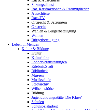
Rat & Ausschüsse
Sitzungsdienst
Rat, Ratsfraktionen & Ratsmitglieder
Ausschüsse
Rats-TV
Ortsrecht & Satzungen
Ortsrecht
Wahlen & Bürgerbeteiligung
Wahlen
Bürgerbeteiligung
Leben in Menden
Kultur & Bildung
Kultur
Kulturbüro
Sonderveranstaltungen
Erlebnis.Stadt
Bibliothek
Museen
Musikschule
Stadtarchiv
Wilhelmshöhe
Bildung
Jugendbildungsstätte 'Die Kluse'
Schulen
Schulsozialarbeit