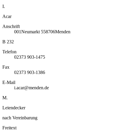
I.
Acar
Anschrift
001
Neumarkt 5
58706
Menden
B 232
Telefon
02373 903-1475
Fax
02373 903-1386
E-Mail
i.acar@menden.de
M.
Leiendecker
nach Vereinbarung
Freitext