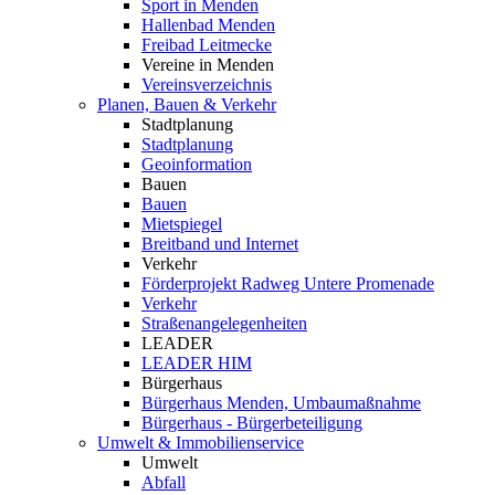
Sport in Menden
Hallenbad Menden
Freibad Leitmecke
Vereine in Menden
Vereinsverzeichnis
Planen, Bauen & Verkehr
Stadtplanung
Stadtplanung
Geoinformation
Bauen
Bauen
Mietspiegel
Breitband und Internet
Verkehr
Förderprojekt Radweg Untere Promenade
Verkehr
Straßenangelegenheiten
LEADER
LEADER HIM
Bürgerhaus
Bürgerhaus Menden, Umbaumaßnahme
Bürgerhaus - Bürgerbeteiligung
Umwelt & Immobilienservice
Umwelt
Abfall