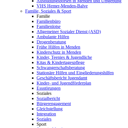
Ausbildungsbörsen in Menden und Umgebung
VHS Hemer-Menden-Balve
Familie, Soziales & Sport
Familie
Familienbüro
Familienlotse
Allgemeiner Sozialer Dienst (ASD)
Ambulante Hilfen
Drogenberatung
Frühe Hilfen in Menden
Kinderschutz in Menden
Kinder, Teenies & Jugendliche
Kitas & Kindertagespflege
Schwangerschaftsberatung
Stationäre Hilfen und Eingliederungshilfen
Geschäftsbericht Jugendamt
Kinder- und Jugendförderplan
Essstörungen
Soziales
Sozialbericht
Bürgerengagement
Gleichstellung
Integration
Soziales
Sport