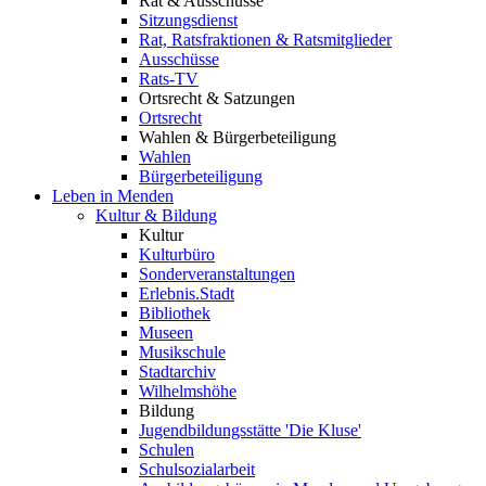
Rat & Ausschüsse
Sitzungsdienst
Rat, Ratsfraktionen & Ratsmitglieder
Ausschüsse
Rats-TV
Ortsrecht & Satzungen
Ortsrecht
Wahlen & Bürgerbeteiligung
Wahlen
Bürgerbeteiligung
Leben in Menden
Kultur & Bildung
Kultur
Kulturbüro
Sonderveranstaltungen
Erlebnis.Stadt
Bibliothek
Museen
Musikschule
Stadtarchiv
Wilhelmshöhe
Bildung
Jugendbildungsstätte 'Die Kluse'
Schulen
Schulsozialarbeit