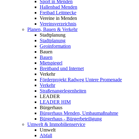
Sport in Menden
Hallenbad Menden
Freibad Leitmecke
Vereine in Menden
Vereinsverzeichnis
Planen, Bauen & Verkehr
Stadtplanung
Stadtplanung
Geoinformation
Bauen
Bauen
Mietspiegel
Breitband und Internet
Verkehr
Förderprojekt Radweg Untere Promenade
Verkehr
Straßenangelegenheiten
LEADER
LEADER HIM
Bürgerhaus
Bürgerhaus Menden, Umbaumaßnahme
Bürgerhaus - Bürgerbeteiligung
Umwelt & Immobilienservice
Umwelt
Abfall