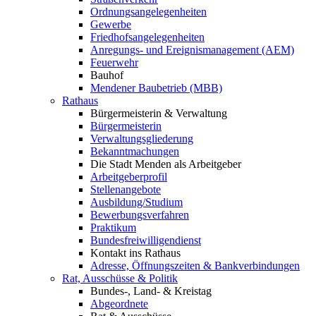
Ordnungsangelegenheiten
Gewerbe
Friedhofsangelegenheiten
Anregungs- und Ereignismanagement (AEM)
Feuerwehr
Bauhof
Mendener Baubetrieb (MBB)
Rathaus
Bürgermeisterin & Verwaltung
Bürgermeisterin
Verwaltungsgliederung
Bekanntmachungen
Die Stadt Menden als Arbeitgeber
Arbeitgeberprofil
Stellenangebote
Ausbildung/Studium
Bewerbungsverfahren
Praktikum
Bundesfreiwilligendienst
Kontakt ins Rathaus
Adresse, Öffnungszeiten & Bankverbindungen
Rat, Ausschüsse & Politik
Bundes-, Land- & Kreistag
Abgeordnete