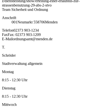
z/dienstleistung/show/erteilung-einer-erlaubnis-zur-
strassenbenutzung-29-abs-2-stvo
Team Sicherheit und Ordnung
Anschrift
001
Neumarkt 5
58706
Menden
Telefon
02373 903-1234
Fax
Fax: 02373 903-1209
E-Mail
ordnungsamt@menden.de
T.
Schröder
Stadtverwaltung allgemein
Montag
8:15 - 12:30 Uhr
Dienstag
8:15 - 12:30 Uhr
Mittwoch