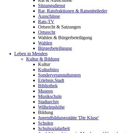
Rat & Ausschüsse
Sitzungsdienst
Rat, Ratsfraktionen & Ratsmitglieder
Ausschüsse
Rats-TV
Ortsrecht & Satzungen
Ortsrecht
Wahlen & Bürgerbeteiligung
Wahlen
Bürgerbeteiligung
Leben in Menden
Kultur & Bildung
Kultur
Kulturbüro
Sonderveranstaltungen
Erlebnis.Stadt
Bibliothek
Museen
Musikschule
Stadtarchiv
Wilhelmshöhe
Bildung
Jugendbildungsstätte 'Die Kluse'
Schulen
Schulsozialarbeit