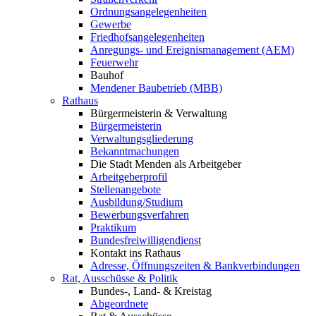
Ordnungsangelegenheiten
Gewerbe
Friedhofsangelegenheiten
Anregungs- und Ereignismanagement (AEM)
Feuerwehr
Bauhof
Mendener Baubetrieb (MBB)
Rathaus
Bürgermeisterin & Verwaltung
Bürgermeisterin
Verwaltungsgliederung
Bekanntmachungen
Die Stadt Menden als Arbeitgeber
Arbeitgeberprofil
Stellenangebote
Ausbildung/Studium
Bewerbungsverfahren
Praktikum
Bundesfreiwilligendienst
Kontakt ins Rathaus
Adresse, Öffnungszeiten & Bankverbindungen
Rat, Ausschüsse & Politik
Bundes-, Land- & Kreistag
Abgeordnete