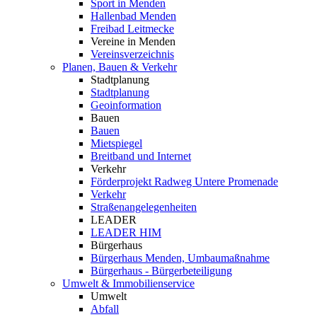
Sport in Menden
Hallenbad Menden
Freibad Leitmecke
Vereine in Menden
Vereinsverzeichnis
Planen, Bauen & Verkehr
Stadtplanung
Stadtplanung
Geoinformation
Bauen
Bauen
Mietspiegel
Breitband und Internet
Verkehr
Förderprojekt Radweg Untere Promenade
Verkehr
Straßenangelegenheiten
LEADER
LEADER HIM
Bürgerhaus
Bürgerhaus Menden, Umbaumaßnahme
Bürgerhaus - Bürgerbeteiligung
Umwelt & Immobilienservice
Umwelt
Abfall