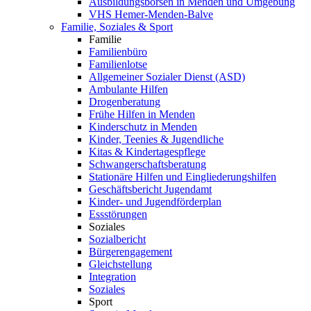
Ausbildungsbörsen in Menden und Umgebung
VHS Hemer-Menden-Balve
Familie, Soziales & Sport
Familie
Familienbüro
Familienlotse
Allgemeiner Sozialer Dienst (ASD)
Ambulante Hilfen
Drogenberatung
Frühe Hilfen in Menden
Kinderschutz in Menden
Kinder, Teenies & Jugendliche
Kitas & Kindertagespflege
Schwangerschaftsberatung
Stationäre Hilfen und Eingliederungshilfen
Geschäftsbericht Jugendamt
Kinder- und Jugendförderplan
Essstörungen
Soziales
Sozialbericht
Bürgerengagement
Gleichstellung
Integration
Soziales
Sport