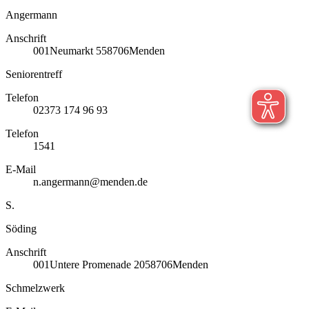
Angermann
Anschrift
001
Neumarkt 5
58706
Menden
Seniorentreff
Telefon
02373 174 96 93
Telefon
1541
E-Mail
n.angermann@menden.de
S.
Söding
Anschrift
001
Untere Promenade 20
58706
Menden
Schmelzwerk