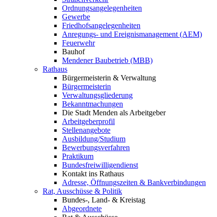
Ordnungsangelegenheiten
Gewerbe
Friedhofsangelegenheiten
Anregungs- und Ereignismanagement (AEM)
Feuerwehr
Bauhof
Mendener Baubetrieb (MBB)
Rathaus
Bürgermeisterin & Verwaltung
Bürgermeisterin
Verwaltungsgliederung
Bekanntmachungen
Die Stadt Menden als Arbeitgeber
Arbeitgeberprofil
Stellenangebote
Ausbildung/Studium
Bewerbungsverfahren
Praktikum
Bundesfreiwilligendienst
Kontakt ins Rathaus
Adresse, Öffnungszeiten & Bankverbindungen
Rat, Ausschüsse & Politik
Bundes-, Land- & Kreistag
Abgeordnete