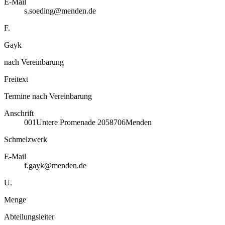
E-Mail
s.soeding@menden.de
F.
Gayk
nach Vereinbarung
Freitext
Termine nach Vereinbarung
Anschrift
001
Untere Promenade 20
58706
Menden
Schmelzwerk
E-Mail
f.gayk@menden.de
U.
Menge
Abteilungsleiter