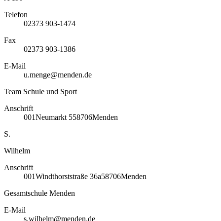
Telefon
02373 903-1474
Fax
02373 903-1386
E-Mail
u.menge@menden.de
Team Schule und Sport
Anschrift
001
Neumarkt 5
58706
Menden
S.
Wilhelm
Anschrift
001
Windthorststraße 36a
58706
Menden
Gesamtschule Menden
E-Mail
s.wilhelm@menden.de