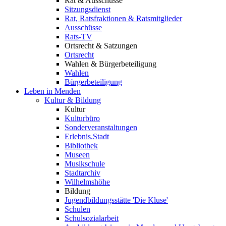
Rat & Ausschüsse
Sitzungsdienst
Rat, Ratsfraktionen & Ratsmitglieder
Ausschüsse
Rats-TV
Ortsrecht & Satzungen
Ortsrecht
Wahlen & Bürgerbeteiligung
Wahlen
Bürgerbeteiligung
Leben in Menden
Kultur & Bildung
Kultur
Kulturbüro
Sonderveranstaltungen
Erlebnis.Stadt
Bibliothek
Museen
Musikschule
Stadtarchiv
Wilhelmshöhe
Bildung
Jugendbildungsstätte 'Die Kluse'
Schulen
Schulsozialarbeit