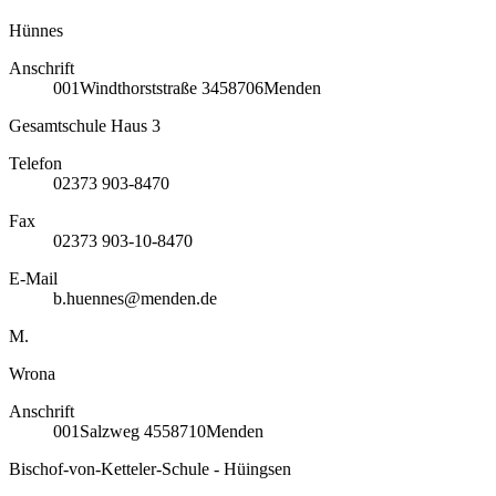
Hünnes
Anschrift
001
Windthorststraße 34
58706
Menden
Gesamtschule Haus 3
Telefon
02373 903-8470
Fax
02373 903-10-8470
E-Mail
b.huennes@menden.de
M.
Wrona
Anschrift
001
Salzweg 45
58710
Menden
Bischof-von-Ketteler-Schule - Hüingsen