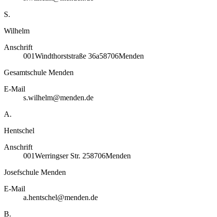
S.
Wilhelm
Anschrift
001
Windthorststraße 36a
58706
Menden
Gesamtschule Menden
E-Mail
s.wilhelm@menden.de
A.
Hentschel
Anschrift
001
Werringser Str. 2
58706
Menden
Josefschule Menden
E-Mail
a.hentschel@menden.de
B.