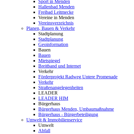
Sport in Menden
Hallenbad Menden
Freibad Leitmecke
Vereine in Menden
Vereinsverzeichnis
Planen, Bauen & Verkehr
Stadtplanung
Stadtplanung
Geoinformation
Bauen
Bauen
Mietspiegel
Breitband und Internet
Verkehr
Förderprojekt Radweg Untere Promenade
Verkehr
Straßenangelegenheiten
LEADER
LEADER HIM
Bürgerhaus
Bürgerhaus Menden, Umbaumaßnahme
Bürgerhaus - Bürgerbeteiligung
Umwelt & Immobilienservice
Umwelt
Abfall