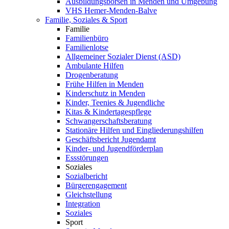
Ausbildungsbörsen in Menden und Umgebung
VHS Hemer-Menden-Balve
Familie, Soziales & Sport
Familie
Familienbüro
Familienlotse
Allgemeiner Sozialer Dienst (ASD)
Ambulante Hilfen
Drogenberatung
Frühe Hilfen in Menden
Kinderschutz in Menden
Kinder, Teenies & Jugendliche
Kitas & Kindertagespflege
Schwangerschaftsberatung
Stationäre Hilfen und Eingliederungshilfen
Geschäftsbericht Jugendamt
Kinder- und Jugendförderplan
Essstörungen
Soziales
Sozialbericht
Bürgerengagement
Gleichstellung
Integration
Soziales
Sport