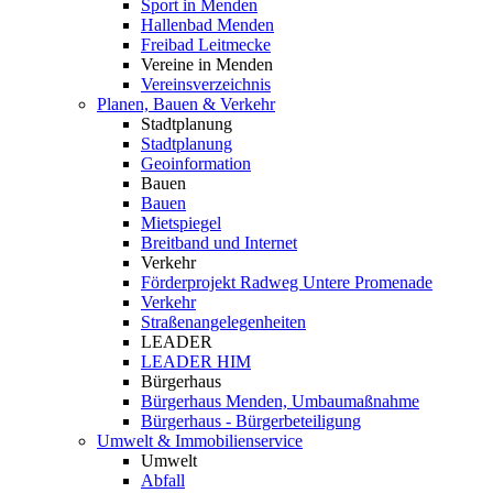
Sport in Menden
Hallenbad Menden
Freibad Leitmecke
Vereine in Menden
Vereinsverzeichnis
Planen, Bauen & Verkehr
Stadtplanung
Stadtplanung
Geoinformation
Bauen
Bauen
Mietspiegel
Breitband und Internet
Verkehr
Förderprojekt Radweg Untere Promenade
Verkehr
Straßenangelegenheiten
LEADER
LEADER HIM
Bürgerhaus
Bürgerhaus Menden, Umbaumaßnahme
Bürgerhaus - Bürgerbeteiligung
Umwelt & Immobilienservice
Umwelt
Abfall