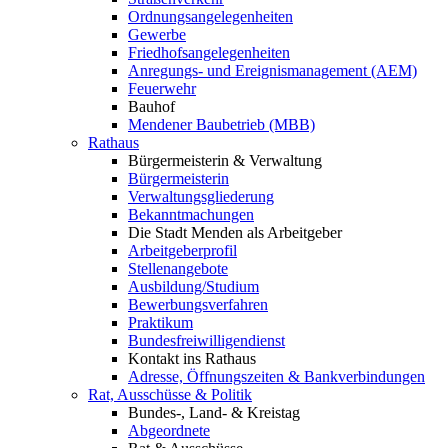
Ordnungsangelegenheiten
Gewerbe
Friedhofsangelegenheiten
Anregungs- und Ereignismanagement (AEM)
Feuerwehr
Bauhof
Mendener Baubetrieb (MBB)
Rathaus
Bürgermeisterin & Verwaltung
Bürgermeisterin
Verwaltungsgliederung
Bekanntmachungen
Die Stadt Menden als Arbeitgeber
Arbeitgeberprofil
Stellenangebote
Ausbildung/Studium
Bewerbungsverfahren
Praktikum
Bundesfreiwilligendienst
Kontakt ins Rathaus
Adresse, Öffnungszeiten & Bankverbindungen
Rat, Ausschüsse & Politik
Bundes-, Land- & Kreistag
Abgeordnete