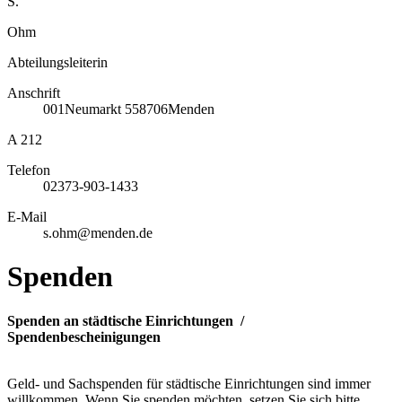
S.
Ohm
Abteilungsleiterin
Anschrift
001
Neumarkt 5
58706
Menden
A 212
Telefon
02373-903-1433
E-Mail
s.ohm@menden.de
Spenden
Spenden an städtische Einrichtungen /
Spendenbescheinigungen
Geld- und Sachspenden für städtische Einrichtungen sind immer
willkommen. Wenn Sie spenden möchten, setzen Sie sich bitte