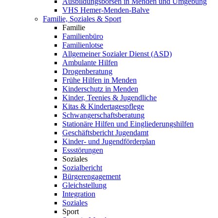
Ausbildungsbörsen in Menden und Umgebung
VHS Hemer-Menden-Balve
Familie, Soziales & Sport
Familie
Familienbüro
Familienlotse
Allgemeiner Sozialer Dienst (ASD)
Ambulante Hilfen
Drogenberatung
Frühe Hilfen in Menden
Kinderschutz in Menden
Kinder, Teenies & Jugendliche
Kitas & Kindertagespflege
Schwangerschaftsberatung
Stationäre Hilfen und Eingliederungshilfen
Geschäftsbericht Jugendamt
Kinder- und Jugendförderplan
Essstörungen
Soziales
Sozialbericht
Bürgerengagement
Gleichstellung
Integration
Soziales
Sport