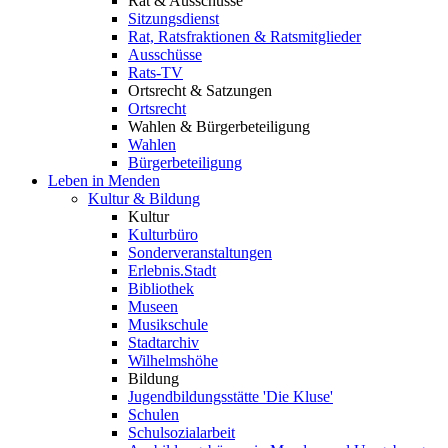
Rat & Ausschüsse
Sitzungsdienst
Rat, Ratsfraktionen & Ratsmitglieder
Ausschüsse
Rats-TV
Ortsrecht & Satzungen
Ortsrecht
Wahlen & Bürgerbeteiligung
Wahlen
Bürgerbeteiligung
Leben in Menden
Kultur & Bildung
Kultur
Kulturbüro
Sonderveranstaltungen
Erlebnis.Stadt
Bibliothek
Museen
Musikschule
Stadtarchiv
Wilhelmshöhe
Bildung
Jugendbildungsstätte 'Die Kluse'
Schulen
Schulsozialarbeit