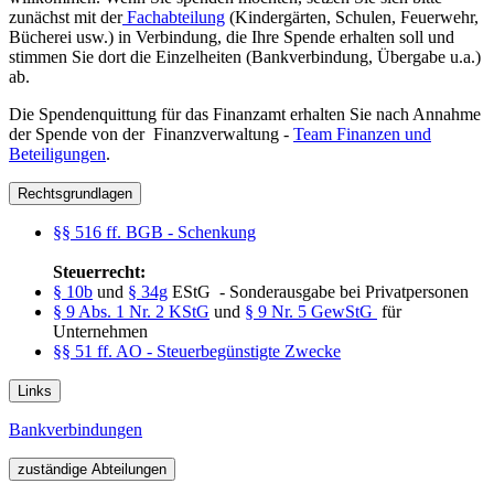
zunächst mit der
Fachabteilung
(Kindergärten, Schulen, Feuerwehr,
Bücherei usw.) in Verbindung, die Ihre Spende erhalten soll und
stimmen Sie dort die Einzelheiten (Bankverbindung, Übergabe u.a.)
ab.
Die Spendenquittung für das Finanzamt erhalten Sie nach Annahme
der Spende von der Finanzverwaltung -
Team Finanzen und
Beteiligungen
.
Rechtsgrundlagen
§§ 516 ff. BGB - Schenkung
Steuerrecht:
§ 10b
und
§ 34g
EStG - Sonderausgabe bei Privatpersonen
§ 9 Abs. 1 Nr. 2 KStG
und
§ 9 Nr. 5 GewStG
für
Unternehmen
§§ 51 ff. AO - Steuerbegünstigte Zwecke
Links
Bankverbindungen
zuständige Abteilungen