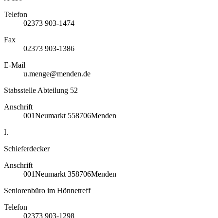
Telefon
02373 903-1474
Fax
02373 903-1386
E-Mail
u.menge@menden.de
Stabsstelle Abteilung 52
Anschrift
001
Neumarkt 5
58706
Menden
I.
Schieferdecker
Anschrift
001
Neumarkt 3
58706
Menden
Seniorenbüro im Hönnetreff
Telefon
02373 903-1298