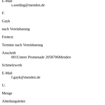
E-Mail
s.soeding@menden.de
F.
Gayk
nach Vereinbarung
Freitext
Termine nach Vereinbarung
Anschrift
001
Untere Promenade 20
58706
Menden
Schmelzwerk
E-Mail
f.gayk@menden.de
U.
Menge
Abteilungsleiter