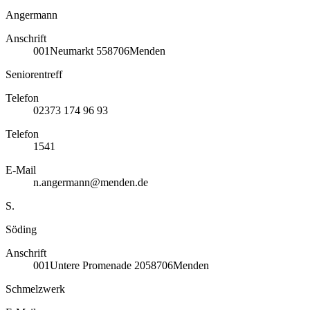
Angermann
Anschrift
001
Neumarkt 5
58706
Menden
Seniorentreff
Telefon
02373 174 96 93
Telefon
1541
E-Mail
n.angermann@menden.de
S.
Söding
Anschrift
001
Untere Promenade 20
58706
Menden
Schmelzwerk