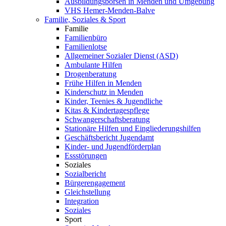
Ausbildungsbörsen in Menden und Umgebung
VHS Hemer-Menden-Balve
Familie, Soziales & Sport
Familie
Familienbüro
Familienlotse
Allgemeiner Sozialer Dienst (ASD)
Ambulante Hilfen
Drogenberatung
Frühe Hilfen in Menden
Kinderschutz in Menden
Kinder, Teenies & Jugendliche
Kitas & Kindertagespflege
Schwangerschaftsberatung
Stationäre Hilfen und Eingliederungshilfen
Geschäftsbericht Jugendamt
Kinder- und Jugendförderplan
Essstörungen
Soziales
Sozialbericht
Bürgerengagement
Gleichstellung
Integration
Soziales
Sport