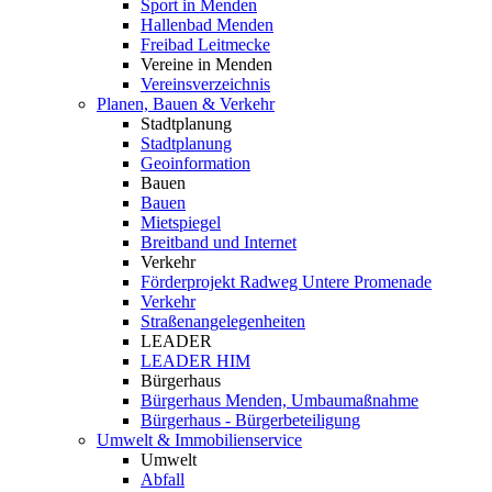
Sport in Menden
Hallenbad Menden
Freibad Leitmecke
Vereine in Menden
Vereinsverzeichnis
Planen, Bauen & Verkehr
Stadtplanung
Stadtplanung
Geoinformation
Bauen
Bauen
Mietspiegel
Breitband und Internet
Verkehr
Förderprojekt Radweg Untere Promenade
Verkehr
Straßenangelegenheiten
LEADER
LEADER HIM
Bürgerhaus
Bürgerhaus Menden, Umbaumaßnahme
Bürgerhaus - Bürgerbeteiligung
Umwelt & Immobilienservice
Umwelt
Abfall