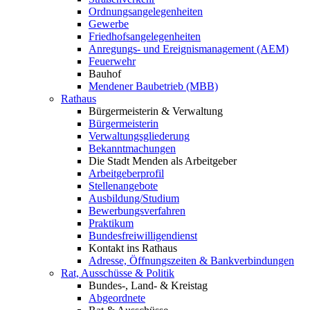
Ordnungsangelegenheiten
Gewerbe
Friedhofsangelegenheiten
Anregungs- und Ereignismanagement (AEM)
Feuerwehr
Bauhof
Mendener Baubetrieb (MBB)
Rathaus
Bürgermeisterin & Verwaltung
Bürgermeisterin
Verwaltungsgliederung
Bekanntmachungen
Die Stadt Menden als Arbeitgeber
Arbeitgeberprofil
Stellenangebote
Ausbildung/Studium
Bewerbungsverfahren
Praktikum
Bundesfreiwilligendienst
Kontakt ins Rathaus
Adresse, Öffnungszeiten & Bankverbindungen
Rat, Ausschüsse & Politik
Bundes-, Land- & Kreistag
Abgeordnete