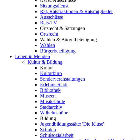
Rat & Ausschüsse
Sitzungsdienst
Rat, Ratsfraktionen & Ratsmitglieder
Ausschüsse
Rats-TV
Ortsrecht & Satzungen
Ortsrecht
Wahlen & Bürgerbeteiligung
Wahlen
Bürgerbeteiligung
Leben in Menden
Kultur & Bildung
Kultur
Kulturbüro
Sonderveranstaltungen
Erlebnis.Stadt
Bibliothek
Museen
Musikschule
Stadtarchiv
Wilhelmshöhe
Bildung
Jugendbildungsstätte 'Die Kluse'
Schulen
Schulsozialarbeit