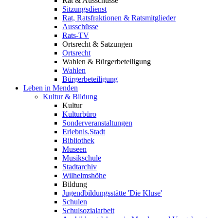
Rat & Ausschüsse
Sitzungsdienst
Rat, Ratsfraktionen & Ratsmitglieder
Ausschüsse
Rats-TV
Ortsrecht & Satzungen
Ortsrecht
Wahlen & Bürgerbeteiligung
Wahlen
Bürgerbeteiligung
Leben in Menden
Kultur & Bildung
Kultur
Kulturbüro
Sonderveranstaltungen
Erlebnis.Stadt
Bibliothek
Museen
Musikschule
Stadtarchiv
Wilhelmshöhe
Bildung
Jugendbildungsstätte 'Die Kluse'
Schulen
Schulsozialarbeit