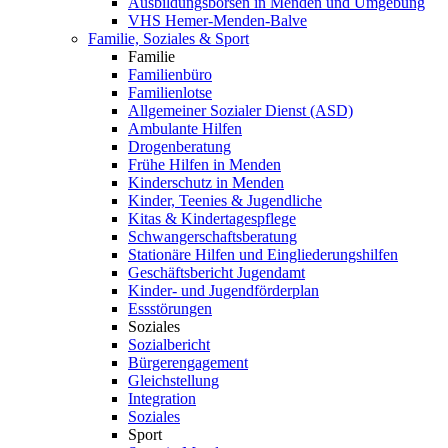
Ausbildungsbörsen in Menden und Umgebung
VHS Hemer-Menden-Balve
Familie, Soziales & Sport
Familie
Familienbüro
Familienlotse
Allgemeiner Sozialer Dienst (ASD)
Ambulante Hilfen
Drogenberatung
Frühe Hilfen in Menden
Kinderschutz in Menden
Kinder, Teenies & Jugendliche
Kitas & Kindertagespflege
Schwangerschaftsberatung
Stationäre Hilfen und Eingliederungshilfen
Geschäftsbericht Jugendamt
Kinder- und Jugendförderplan
Essstörungen
Soziales
Sozialbericht
Bürgerengagement
Gleichstellung
Integration
Soziales
Sport