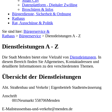
Smart City
Datenplattform - Digitaler Zwilling
Broschüren & Infos
Bürgerdienste, Sicherheit & Ordnung
Rathaus
Rat, Ausschüsse & Politik
Sie sind hier:
Bürgerservice &
Rathaus
>
Bürgerservice
> Dienstleistungen A - Z
Dienstleistungen A - Z
Die Stadt Menden bietet eine Vielzahl von
Dienstleistungen
. In
diesem Bereich finden Sie Allgemeines, Kontaktadressen und
detaillierte Informationen zu den verschiedensten Themen.
Übersicht der Dienstleistungen
Abt. Straßenbau und Verkehr | Eigenbetrieb Stadtentwässerung
Anschrift
001
Neumarkt 5
58706
Menden
E-Mail
strassenbau-und-verkehr@menden.de