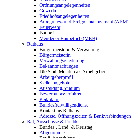
Ordnungsangelegenheiten
Gewerbe
Friedhofsangelegenheiten
Anregungs- und Ereignismanagement (AEM)
Feuerwehr
Bauhof
Mendener Baubetrieb (MBB)
Rathaus
Bürgermeisterin & Verwaltung
Bürgermeisterin
Verwaltungsgliederung
Bekanntmachungen
Die Stadt Menden als Arbeitgeber
Arbeitgeberprofil
Stellenangebote
Ausbildung/Studium
Bewerbungsverfahren
Praktikum
Bundesfreiwilligendienst
Kontakt ins Rathaus
Adresse, Öffnungszeiten & Bankverbindungen
Rat, Ausschüsse & Politik
Bundes-, Land- & Kreistag
Abgeordnete