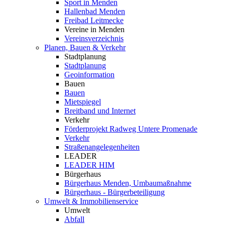
Sport in Menden
Hallenbad Menden
Freibad Leitmecke
Vereine in Menden
Vereinsverzeichnis
Planen, Bauen & Verkehr
Stadtplanung
Stadtplanung
Geoinformation
Bauen
Bauen
Mietspiegel
Breitband und Internet
Verkehr
Förderprojekt Radweg Untere Promenade
Verkehr
Straßenangelegenheiten
LEADER
LEADER HIM
Bürgerhaus
Bürgerhaus Menden, Umbaumaßnahme
Bürgerhaus - Bürgerbeteiligung
Umwelt & Immobilienservice
Umwelt
Abfall