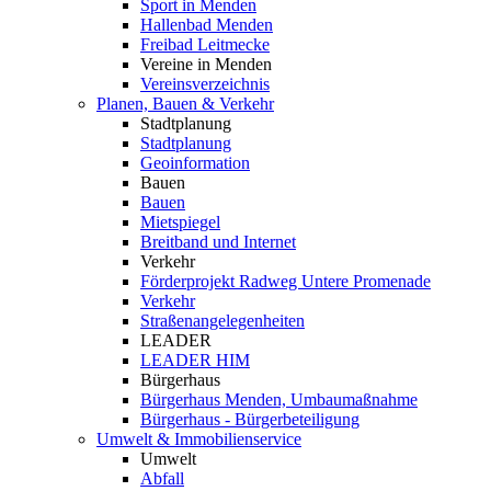
Sport in Menden
Hallenbad Menden
Freibad Leitmecke
Vereine in Menden
Vereinsverzeichnis
Planen, Bauen & Verkehr
Stadtplanung
Stadtplanung
Geoinformation
Bauen
Bauen
Mietspiegel
Breitband und Internet
Verkehr
Förderprojekt Radweg Untere Promenade
Verkehr
Straßenangelegenheiten
LEADER
LEADER HIM
Bürgerhaus
Bürgerhaus Menden, Umbaumaßnahme
Bürgerhaus - Bürgerbeteiligung
Umwelt & Immobilienservice
Umwelt
Abfall