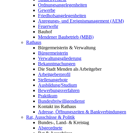
Ordnungsangelegenheiten
Gewerbe
Friedhofsangelegenheiten
Anregungs- und Ereignismanagement (AEM)
Feuerwehr
Bauhof
Mendener Baubetrieb (MBB)
Rathaus
Bürgermeisterin & Verwaltung
Bürgermeisterin
Verwaltungsgliederung
Bekanntmachungen
Die Stadt Menden als Arbeitgeber
Arbeitgeberprofil
Stellenangebote
Ausbildung/Studium
Bewerbungsverfahren
Praktikum
Bundesfreiwilligendienst
Kontakt ins Rathaus
Adresse, Öffnungszeiten & Bankverbindungen
Rat, Ausschüsse & Politik
Bundes-, Land- & Kreistag
Abgeordnete