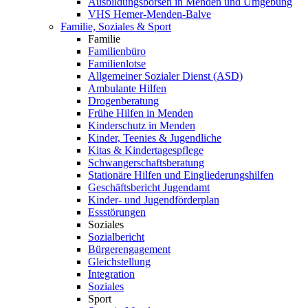
Ausbildungsbörsen in Menden und Umgebung
VHS Hemer-Menden-Balve
Familie, Soziales & Sport
Familie
Familienbüro
Familienlotse
Allgemeiner Sozialer Dienst (ASD)
Ambulante Hilfen
Drogenberatung
Frühe Hilfen in Menden
Kinderschutz in Menden
Kinder, Teenies & Jugendliche
Kitas & Kindertagespflege
Schwangerschaftsberatung
Stationäre Hilfen und Eingliederungshilfen
Geschäftsbericht Jugendamt
Kinder- und Jugendförderplan
Essstörungen
Soziales
Sozialbericht
Bürgerengagement
Gleichstellung
Integration
Soziales
Sport