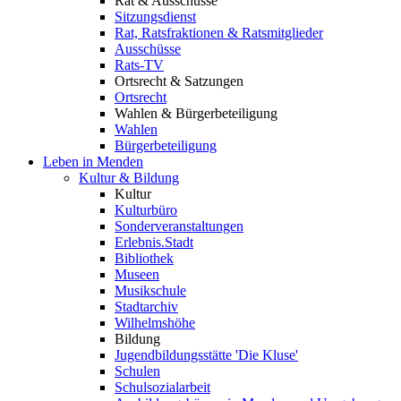
Rat & Ausschüsse
Sitzungsdienst
Rat, Ratsfraktionen & Ratsmitglieder
Ausschüsse
Rats-TV
Ortsrecht & Satzungen
Ortsrecht
Wahlen & Bürgerbeteiligung
Wahlen
Bürgerbeteiligung
Leben in Menden
Kultur & Bildung
Kultur
Kulturbüro
Sonderveranstaltungen
Erlebnis.Stadt
Bibliothek
Museen
Musikschule
Stadtarchiv
Wilhelmshöhe
Bildung
Jugendbildungsstätte 'Die Kluse'
Schulen
Schulsozialarbeit