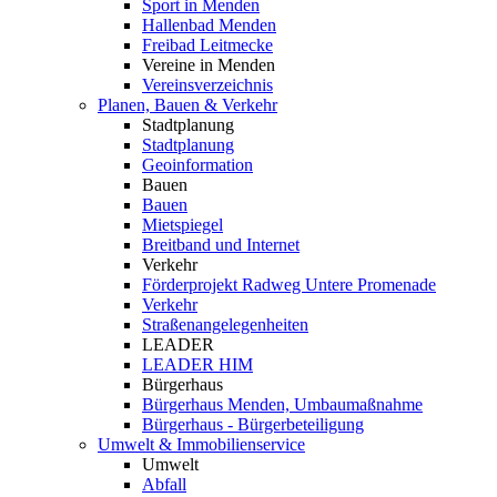
Sport in Menden
Hallenbad Menden
Freibad Leitmecke
Vereine in Menden
Vereinsverzeichnis
Planen, Bauen & Verkehr
Stadtplanung
Stadtplanung
Geoinformation
Bauen
Bauen
Mietspiegel
Breitband und Internet
Verkehr
Förderprojekt Radweg Untere Promenade
Verkehr
Straßenangelegenheiten
LEADER
LEADER HIM
Bürgerhaus
Bürgerhaus Menden, Umbaumaßnahme
Bürgerhaus - Bürgerbeteiligung
Umwelt & Immobilienservice
Umwelt
Abfall