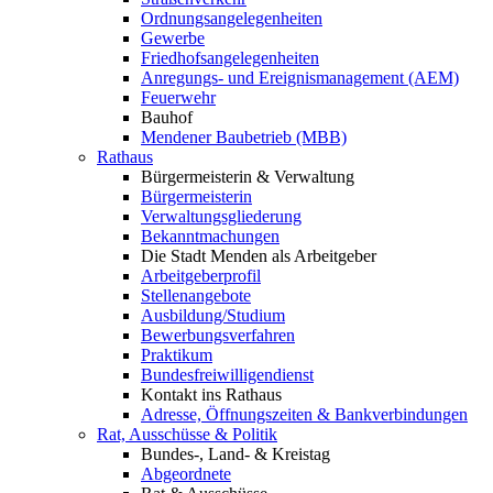
Ordnungsangelegenheiten
Gewerbe
Friedhofsangelegenheiten
Anregungs- und Ereignismanagement (AEM)
Feuerwehr
Bauhof
Mendener Baubetrieb (MBB)
Rathaus
Bürgermeisterin & Verwaltung
Bürgermeisterin
Verwaltungsgliederung
Bekanntmachungen
Die Stadt Menden als Arbeitgeber
Arbeitgeberprofil
Stellenangebote
Ausbildung/Studium
Bewerbungsverfahren
Praktikum
Bundesfreiwilligendienst
Kontakt ins Rathaus
Adresse, Öffnungszeiten & Bankverbindungen
Rat, Ausschüsse & Politik
Bundes-, Land- & Kreistag
Abgeordnete