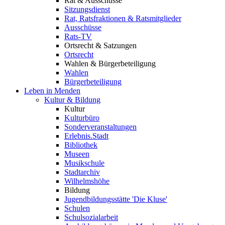
Rat & Ausschüsse
Sitzungsdienst
Rat, Ratsfraktionen & Ratsmitglieder
Ausschüsse
Rats-TV
Ortsrecht & Satzungen
Ortsrecht
Wahlen & Bürgerbeteiligung
Wahlen
Bürgerbeteiligung
Leben in Menden
Kultur & Bildung
Kultur
Kulturbüro
Sonderveranstaltungen
Erlebnis.Stadt
Bibliothek
Museen
Musikschule
Stadtarchiv
Wilhelmshöhe
Bildung
Jugendbildungsstätte 'Die Kluse'
Schulen
Schulsozialarbeit