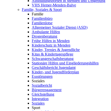
Ausbildungsbörsen in Menden und Umgebung
VHS Hemer-Menden-Balve
Familie, Soziales & Sport
Familie
Familienbüro
Familienlotse
Allgemeiner Sozialer Dienst (ASD)
Ambulante Hilfen
Drogenberatung
Frühe Hilfen in Menden
Kinderschutz in Menden
Kinder, Teenies & Jugendliche
Kitas & Kindertagespflege
Schwangerschaftsberatung
Stationäre Hilfen und Eingliederungshilfen
Geschäftsbericht Jugendamt
Kinder- und Jugendförderplan
Essstörungen
Soziales
Sozialbericht
Bürgerengagement
Gleichstellung
Integration
Soziales
Sport