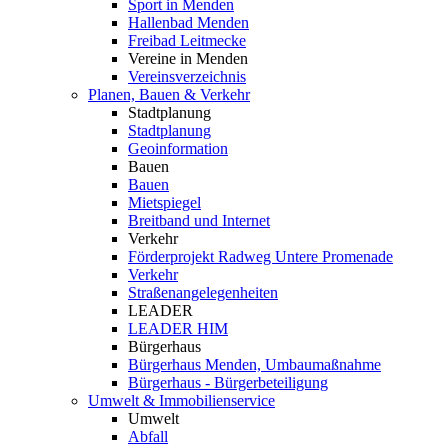
Sport in Menden
Hallenbad Menden
Freibad Leitmecke
Vereine in Menden
Vereinsverzeichnis
Planen, Bauen & Verkehr
Stadtplanung
Stadtplanung
Geoinformation
Bauen
Bauen
Mietspiegel
Breitband und Internet
Verkehr
Förderprojekt Radweg Untere Promenade
Verkehr
Straßenangelegenheiten
LEADER
LEADER HIM
Bürgerhaus
Bürgerhaus Menden, Umbaumaßnahme
Bürgerhaus - Bürgerbeteiligung
Umwelt & Immobilienservice
Umwelt
Abfall