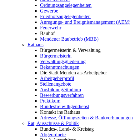
Ordnungsangelegenheiten
Gewerbe
Friedhofsangelegenheiten
Anregungs- und Ereignismanagement (AEM)
Feuerwehr
Bauhof
Mendener Baubetrieb (MBB)
Rathaus
Bürgermeisterin & Verwaltung
Bürgermeisterin
Verwaltungsgliederung
Bekanntmachungen
Die Stadt Menden als Arbeitgeber
Arbeitgeberprofil
Stellenangebote
Ausbildung/Studium
Bewerbungsverfahren
Praktikum
Bundesfreiwilligendienst
Kontakt ins Rathaus
Adresse, Öffnungszeiten & Bankverbindungen
Rat, Ausschüsse & Politik
Bundes-, Land- & Kreistag
Abgeordnete