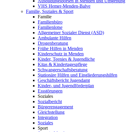
Ausbildungsbörsen in Menden und Umgebung
VHS Hemer-Menden-Balve
Familie, Soziales & Sport
Familie
Familienbüro
Familienlotse
Allgemeiner Sozialer Dienst (ASD)
Ambulante Hilfen
Drogenberatung
Frühe Hilfen in Menden
Kinderschutz in Menden
Kinder, Teenies & Jugendliche
Kitas & Kindertagespflege
Schwangerschaftsberatung
Stationäre Hilfen und Eingliederungshilfen
Geschäftsbericht Jugendamt
Kinder- und Jugendförderplan
Essstörungen
Soziales
Sozialbericht
Bürgerengagement
Gleichstellung
Integration
Soziales
Sport