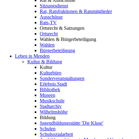
Rat & Ausschüsse
Sitzungsdienst
Rat, Ratsfraktionen & Ratsmitglieder
Ausschüsse
Rats-TV
Ortsrecht & Satzungen
Ortsrecht
Wahlen & Bürgerbeteiligung
Wahlen
Bürgerbeteiligung
Leben in Menden
Kultur & Bildung
Kultur
Kulturbüro
Sonderveranstaltungen
Erlebnis.Stadt
Bibliothek
Museen
Musikschule
Stadtarchiv
Wilhelmshöhe
Bildung
Jugendbildungsstätte 'Die Kluse'
Schulen
Schulsozialarbeit