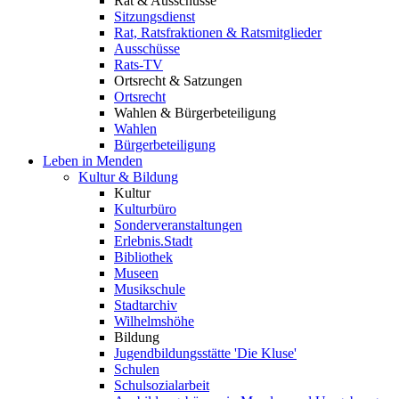
Rat & Ausschüsse
Sitzungsdienst
Rat, Ratsfraktionen & Ratsmitglieder
Ausschüsse
Rats-TV
Ortsrecht & Satzungen
Ortsrecht
Wahlen & Bürgerbeteiligung
Wahlen
Bürgerbeteiligung
Leben in Menden
Kultur & Bildung
Kultur
Kulturbüro
Sonderveranstaltungen
Erlebnis.Stadt
Bibliothek
Museen
Musikschule
Stadtarchiv
Wilhelmshöhe
Bildung
Jugendbildungsstätte 'Die Kluse'
Schulen
Schulsozialarbeit