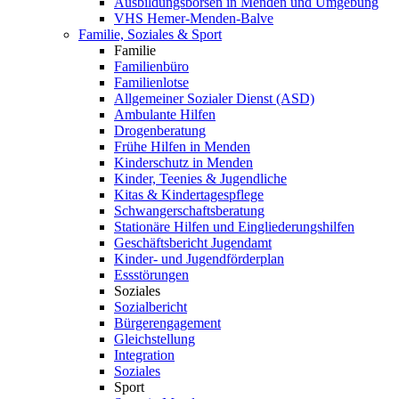
Ausbildungsbörsen in Menden und Umgebung
VHS Hemer-Menden-Balve
Familie, Soziales & Sport
Familie
Familienbüro
Familienlotse
Allgemeiner Sozialer Dienst (ASD)
Ambulante Hilfen
Drogenberatung
Frühe Hilfen in Menden
Kinderschutz in Menden
Kinder, Teenies & Jugendliche
Kitas & Kindertagespflege
Schwangerschaftsberatung
Stationäre Hilfen und Eingliederungshilfen
Geschäftsbericht Jugendamt
Kinder- und Jugendförderplan
Essstörungen
Soziales
Sozialbericht
Bürgerengagement
Gleichstellung
Integration
Soziales
Sport