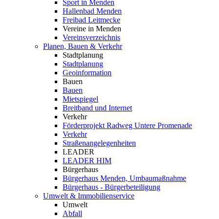
Sport in Menden
Hallenbad Menden
Freibad Leitmecke
Vereine in Menden
Vereinsverzeichnis
Planen, Bauen & Verkehr
Stadtplanung
Stadtplanung
Geoinformation
Bauen
Bauen
Mietspiegel
Breitband und Internet
Verkehr
Förderprojekt Radweg Untere Promenade
Verkehr
Straßenangelegenheiten
LEADER
LEADER HIM
Bürgerhaus
Bürgerhaus Menden, Umbaumaßnahme
Bürgerhaus - Bürgerbeteiligung
Umwelt & Immobilienservice
Umwelt
Abfall