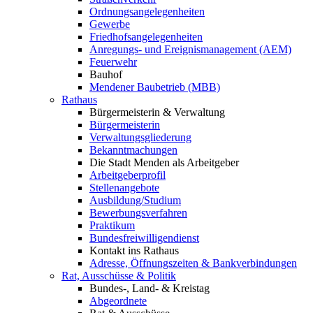
Ordnungsangelegenheiten
Gewerbe
Friedhofsangelegenheiten
Anregungs- und Ereignismanagement (AEM)
Feuerwehr
Bauhof
Mendener Baubetrieb (MBB)
Rathaus
Bürgermeisterin & Verwaltung
Bürgermeisterin
Verwaltungsgliederung
Bekanntmachungen
Die Stadt Menden als Arbeitgeber
Arbeitgeberprofil
Stellenangebote
Ausbildung/Studium
Bewerbungsverfahren
Praktikum
Bundesfreiwilligendienst
Kontakt ins Rathaus
Adresse, Öffnungszeiten & Bankverbindungen
Rat, Ausschüsse & Politik
Bundes-, Land- & Kreistag
Abgeordnete