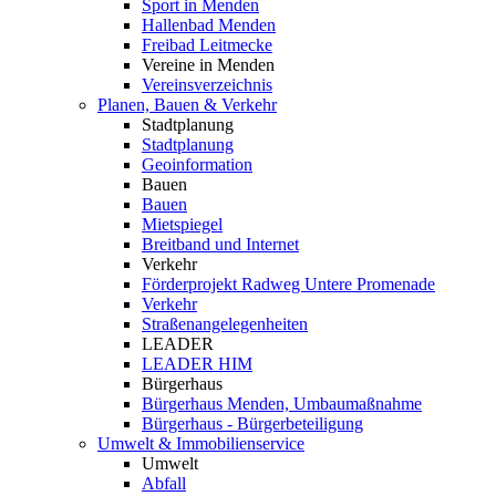
Sport in Menden
Hallenbad Menden
Freibad Leitmecke
Vereine in Menden
Vereinsverzeichnis
Planen, Bauen & Verkehr
Stadtplanung
Stadtplanung
Geoinformation
Bauen
Bauen
Mietspiegel
Breitband und Internet
Verkehr
Förderprojekt Radweg Untere Promenade
Verkehr
Straßenangelegenheiten
LEADER
LEADER HIM
Bürgerhaus
Bürgerhaus Menden, Umbaumaßnahme
Bürgerhaus - Bürgerbeteiligung
Umwelt & Immobilienservice
Umwelt
Abfall