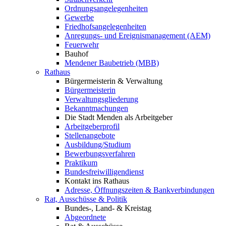
Ordnungsangelegenheiten
Gewerbe
Friedhofsangelegenheiten
Anregungs- und Ereignismanagement (AEM)
Feuerwehr
Bauhof
Mendener Baubetrieb (MBB)
Rathaus
Bürgermeisterin & Verwaltung
Bürgermeisterin
Verwaltungsgliederung
Bekanntmachungen
Die Stadt Menden als Arbeitgeber
Arbeitgeberprofil
Stellenangebote
Ausbildung/Studium
Bewerbungsverfahren
Praktikum
Bundesfreiwilligendienst
Kontakt ins Rathaus
Adresse, Öffnungszeiten & Bankverbindungen
Rat, Ausschüsse & Politik
Bundes-, Land- & Kreistag
Abgeordnete