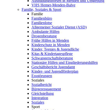
Ausbildungsbörsen in Menden und Umgebung
VHS Hemer-Menden-Balve
Familie, Soziales & Sport
Familie
Familienbüro
Familienlotse
Allgemeiner Sozialer Dienst (ASD)
Ambulante Hilfen
Drogenberatung
Frühe Hilfen in Menden
Kinderschutz in Menden
Kinder, Teenies & Jugendliche
Kitas & Kindertagespflege
Schwangerschaftsberatung
Stationäre Hilfen und Eingliederungshilfen
Geschäftsbericht Jugendamt
Kinder- und Jugendförderplan
Essstörungen
Soziales
Sozialbericht
Bürgerengagement
Gleichstellung
Integration
Soziales
Sport