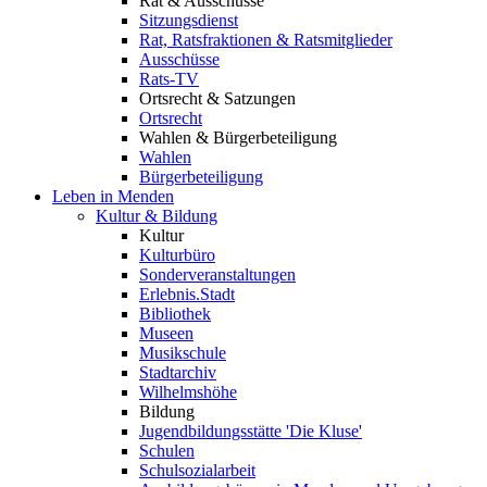
Rat & Ausschüsse
Sitzungsdienst
Rat, Ratsfraktionen & Ratsmitglieder
Ausschüsse
Rats-TV
Ortsrecht & Satzungen
Ortsrecht
Wahlen & Bürgerbeteiligung
Wahlen
Bürgerbeteiligung
Leben in Menden
Kultur & Bildung
Kultur
Kulturbüro
Sonderveranstaltungen
Erlebnis.Stadt
Bibliothek
Museen
Musikschule
Stadtarchiv
Wilhelmshöhe
Bildung
Jugendbildungsstätte 'Die Kluse'
Schulen
Schulsozialarbeit