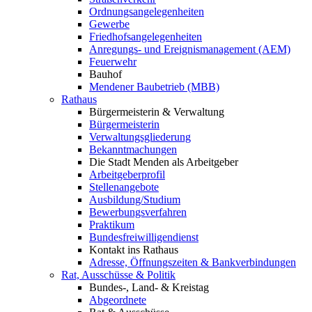
Ordnungsangelegenheiten
Gewerbe
Friedhofsangelegenheiten
Anregungs- und Ereignismanagement (AEM)
Feuerwehr
Bauhof
Mendener Baubetrieb (MBB)
Rathaus
Bürgermeisterin & Verwaltung
Bürgermeisterin
Verwaltungsgliederung
Bekanntmachungen
Die Stadt Menden als Arbeitgeber
Arbeitgeberprofil
Stellenangebote
Ausbildung/Studium
Bewerbungsverfahren
Praktikum
Bundesfreiwilligendienst
Kontakt ins Rathaus
Adresse, Öffnungszeiten & Bankverbindungen
Rat, Ausschüsse & Politik
Bundes-, Land- & Kreistag
Abgeordnete