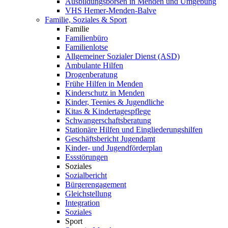
Ausbildungsbörsen in Menden und Umgebung
VHS Hemer-Menden-Balve
Familie, Soziales & Sport
Familie
Familienbüro
Familienlotse
Allgemeiner Sozialer Dienst (ASD)
Ambulante Hilfen
Drogenberatung
Frühe Hilfen in Menden
Kinderschutz in Menden
Kinder, Teenies & Jugendliche
Kitas & Kindertagespflege
Schwangerschaftsberatung
Stationäre Hilfen und Eingliederungshilfen
Geschäftsbericht Jugendamt
Kinder- und Jugendförderplan
Essstörungen
Soziales
Sozialbericht
Bürgerengagement
Gleichstellung
Integration
Soziales
Sport