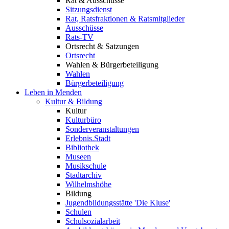
Rat & Ausschüsse
Sitzungsdienst
Rat, Ratsfraktionen & Ratsmitglieder
Ausschüsse
Rats-TV
Ortsrecht & Satzungen
Ortsrecht
Wahlen & Bürgerbeteiligung
Wahlen
Bürgerbeteiligung
Leben in Menden
Kultur & Bildung
Kultur
Kulturbüro
Sonderveranstaltungen
Erlebnis.Stadt
Bibliothek
Museen
Musikschule
Stadtarchiv
Wilhelmshöhe
Bildung
Jugendbildungsstätte 'Die Kluse'
Schulen
Schulsozialarbeit