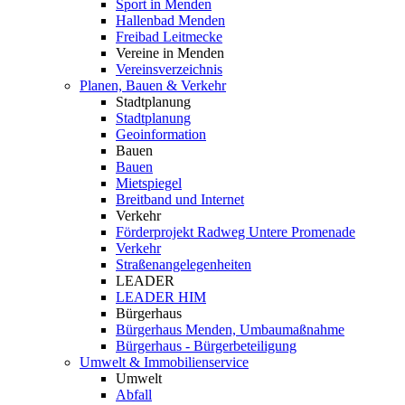
Sport in Menden
Hallenbad Menden
Freibad Leitmecke
Vereine in Menden
Vereinsverzeichnis
Planen, Bauen & Verkehr
Stadtplanung
Stadtplanung
Geoinformation
Bauen
Bauen
Mietspiegel
Breitband und Internet
Verkehr
Förderprojekt Radweg Untere Promenade
Verkehr
Straßenangelegenheiten
LEADER
LEADER HIM
Bürgerhaus
Bürgerhaus Menden, Umbaumaßnahme
Bürgerhaus - Bürgerbeteiligung
Umwelt & Immobilienservice
Umwelt
Abfall