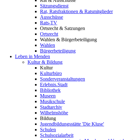
Rat & Ausschüsse
Sitzungsdienst
Rat, Ratsfraktionen & Ratsmitglieder
Ausschüsse
Rats-TV
Ortsrecht & Satzungen
Ortsrecht
Wahlen & Bürgerbeteiligung
Wahlen
Bürgerbeteiligung
Leben in Menden
Kultur & Bildung
Kultur
Kulturbüro
Sonderveranstaltungen
Erlebnis.Stadt
Bibliothek
Museen
Musikschule
Stadtarchiv
Wilhelmshöhe
Bildung
Jugendbildungsstätte 'Die Kluse'
Schulen
Schulsozialarbeit