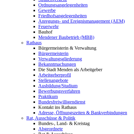
Ordnungsangelegenheiten
Gewerbe
Friedhofsangelegenheiten
Anregungs- und Ereignismanagement (AEM)
Feuerwehr
Bauhof
Mendener Baubetrieb (MBB)
Rathaus
Bürgermeisterin & Verwaltung
Bürgermeisterin
Verwaltungsgliederung
Bekanntmachungen
Die Stadt Menden als Arbeitgeber
Arbeitgeberprofil
Stellenangebote
Ausbildung/Studium
Bewerbungsverfahren
Praktikum
Bundesfreiwilligendienst
Kontakt ins Rathaus
Adresse, Öffnungszeiten & Bankverbindungen
Rat, Ausschüsse & Politik
Bundes-, Land- & Kreistag
Abgeordnete