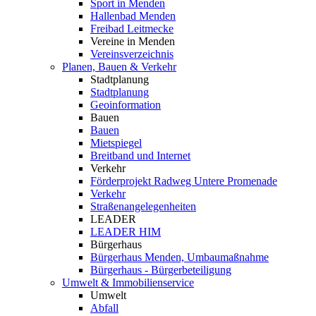
Sport in Menden
Hallenbad Menden
Freibad Leitmecke
Vereine in Menden
Vereinsverzeichnis
Planen, Bauen & Verkehr
Stadtplanung
Stadtplanung
Geoinformation
Bauen
Bauen
Mietspiegel
Breitband und Internet
Verkehr
Förderprojekt Radweg Untere Promenade
Verkehr
Straßenangelegenheiten
LEADER
LEADER HIM
Bürgerhaus
Bürgerhaus Menden, Umbaumaßnahme
Bürgerhaus - Bürgerbeteiligung
Umwelt & Immobilienservice
Umwelt
Abfall