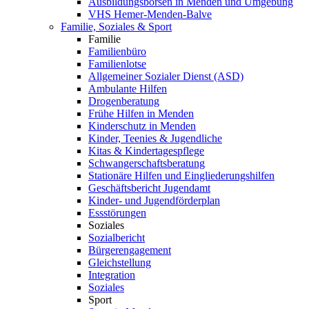
Ausbildungsbörsen in Menden und Umgebung
VHS Hemer-Menden-Balve
Familie, Soziales & Sport
Familie
Familienbüro
Familienlotse
Allgemeiner Sozialer Dienst (ASD)
Ambulante Hilfen
Drogenberatung
Frühe Hilfen in Menden
Kinderschutz in Menden
Kinder, Teenies & Jugendliche
Kitas & Kindertagespflege
Schwangerschaftsberatung
Stationäre Hilfen und Eingliederungshilfen
Geschäftsbericht Jugendamt
Kinder- und Jugendförderplan
Essstörungen
Soziales
Sozialbericht
Bürgerengagement
Gleichstellung
Integration
Soziales
Sport