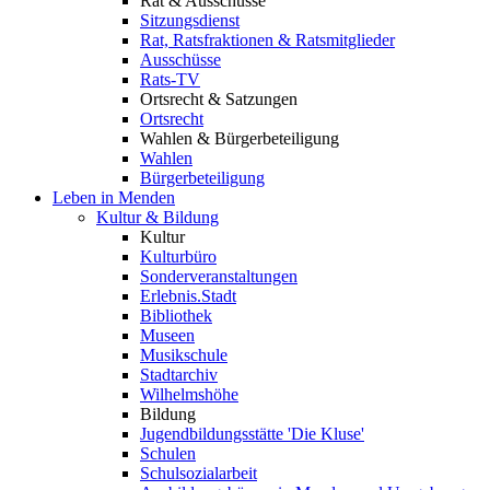
Rat & Ausschüsse
Sitzungsdienst
Rat, Ratsfraktionen & Ratsmitglieder
Ausschüsse
Rats-TV
Ortsrecht & Satzungen
Ortsrecht
Wahlen & Bürgerbeteiligung
Wahlen
Bürgerbeteiligung
Leben in Menden
Kultur & Bildung
Kultur
Kulturbüro
Sonderveranstaltungen
Erlebnis.Stadt
Bibliothek
Museen
Musikschule
Stadtarchiv
Wilhelmshöhe
Bildung
Jugendbildungsstätte 'Die Kluse'
Schulen
Schulsozialarbeit