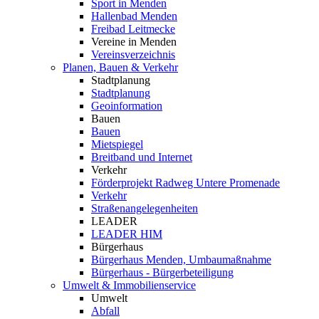
Sport in Menden
Hallenbad Menden
Freibad Leitmecke
Vereine in Menden
Vereinsverzeichnis
Planen, Bauen & Verkehr
Stadtplanung
Stadtplanung
Geoinformation
Bauen
Bauen
Mietspiegel
Breitband und Internet
Verkehr
Förderprojekt Radweg Untere Promenade
Verkehr
Straßenangelegenheiten
LEADER
LEADER HIM
Bürgerhaus
Bürgerhaus Menden, Umbaumaßnahme
Bürgerhaus - Bürgerbeteiligung
Umwelt & Immobilienservice
Umwelt
Abfall