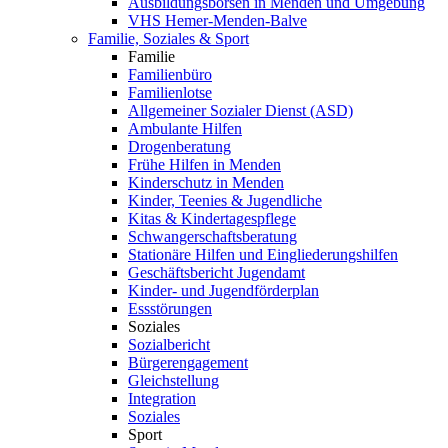
Ausbildungsbörsen in Menden und Umgebung
VHS Hemer-Menden-Balve
Familie, Soziales & Sport
Familie
Familienbüro
Familienlotse
Allgemeiner Sozialer Dienst (ASD)
Ambulante Hilfen
Drogenberatung
Frühe Hilfen in Menden
Kinderschutz in Menden
Kinder, Teenies & Jugendliche
Kitas & Kindertagespflege
Schwangerschaftsberatung
Stationäre Hilfen und Eingliederungshilfen
Geschäftsbericht Jugendamt
Kinder- und Jugendförderplan
Essstörungen
Soziales
Sozialbericht
Bürgerengagement
Gleichstellung
Integration
Soziales
Sport