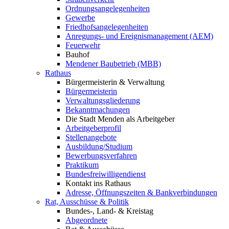
Ordnungsangelegenheiten
Gewerbe
Friedhofsangelegenheiten
Anregungs- und Ereignismanagement (AEM)
Feuerwehr
Bauhof
Mendener Baubetrieb (MBB)
Rathaus
Bürgermeisterin & Verwaltung
Bürgermeisterin
Verwaltungsgliederung
Bekanntmachungen
Die Stadt Menden als Arbeitgeber
Arbeitgeberprofil
Stellenangebote
Ausbildung/Studium
Bewerbungsverfahren
Praktikum
Bundesfreiwilligendienst
Kontakt ins Rathaus
Adresse, Öffnungszeiten & Bankverbindungen
Rat, Ausschüsse & Politik
Bundes-, Land- & Kreistag
Abgeordnete