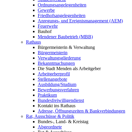
Ordnungsangelegenheiten
Gewerbe
Friedhofsangelegenheiten
Anregungs- und Ereignismanagement (AEM)
Feuerwehr
Bauhof
Mendener Baubetrieb (MBB)
Rathaus
Bürgermeisterin & Verwaltung
Bürgermeisterin
Verwaltungsgliederung
Bekanntmachungen
Die Stadt Menden als Arbeitgeber
Arbeitgeberprofil
Stellenangebote
Ausbildung/Studium
Bewerbungsverfahren
Praktikum
Bundesfreiwilligendienst
Kontakt ins Rathaus
Adresse, Öffnungszeiten & Bankverbindungen
Rat, Ausschüsse & Politik
Bundes-, Land- & Kreistag
Abgeordnete