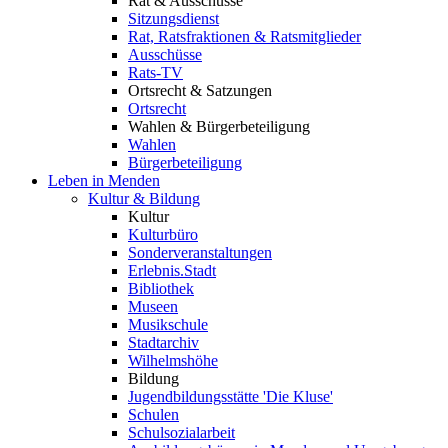
Rat & Ausschüsse
Sitzungsdienst
Rat, Ratsfraktionen & Ratsmitglieder
Ausschüsse
Rats-TV
Ortsrecht & Satzungen
Ortsrecht
Wahlen & Bürgerbeteiligung
Wahlen
Bürgerbeteiligung
Leben in Menden
Kultur & Bildung
Kultur
Kulturbüro
Sonderveranstaltungen
Erlebnis.Stadt
Bibliothek
Museen
Musikschule
Stadtarchiv
Wilhelmshöhe
Bildung
Jugendbildungsstätte 'Die Kluse'
Schulen
Schulsozialarbeit