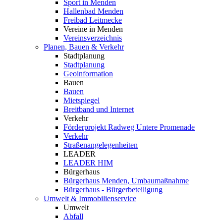
Sport in Menden
Hallenbad Menden
Freibad Leitmecke
Vereine in Menden
Vereinsverzeichnis
Planen, Bauen & Verkehr
Stadtplanung
Stadtplanung
Geoinformation
Bauen
Bauen
Mietspiegel
Breitband und Internet
Verkehr
Förderprojekt Radweg Untere Promenade
Verkehr
Straßenangelegenheiten
LEADER
LEADER HIM
Bürgerhaus
Bürgerhaus Menden, Umbaumaßnahme
Bürgerhaus - Bürgerbeteiligung
Umwelt & Immobilienservice
Umwelt
Abfall