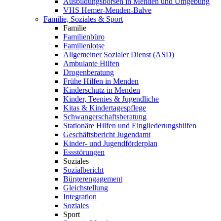
Ausbildungsbörsen in Menden und Umgebung
VHS Hemer-Menden-Balve
Familie, Soziales & Sport
Familie
Familienbüro
Familienlotse
Allgemeiner Sozialer Dienst (ASD)
Ambulante Hilfen
Drogenberatung
Frühe Hilfen in Menden
Kinderschutz in Menden
Kinder, Teenies & Jugendliche
Kitas & Kindertagespflege
Schwangerschaftsberatung
Stationäre Hilfen und Eingliederungshilfen
Geschäftsbericht Jugendamt
Kinder- und Jugendförderplan
Essstörungen
Soziales
Sozialbericht
Bürgerengagement
Gleichstellung
Integration
Soziales
Sport