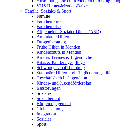
Ausbildungsbörsen in Menden und Umgebung
VHS Hemer-Menden-Balve
Familie, Soziales & Sport
Familie
Familienbüro
Familienlotse
Allgemeiner Sozialer Dienst (ASD)
Ambulante Hilfen
Drogenberatung
Frühe Hilfen in Menden
Kinderschutz in Menden
Kinder, Teenies & Jugendliche
Kitas & Kindertagespflege
Schwangerschaftsberatung
Stationäre Hilfen und Eingliederungshilfen
Geschäftsbericht Jugendamt
Kinder- und Jugendförderplan
Essstörungen
Soziales
Sozialbericht
Bürgerengagement
Gleichstellung
Integration
Soziales
Sport