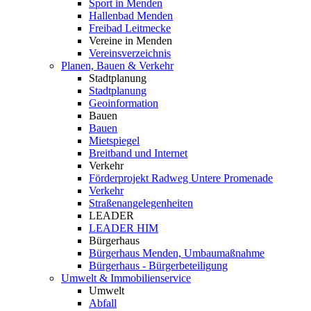
Sport in Menden
Hallenbad Menden
Freibad Leitmecke
Vereine in Menden
Vereinsverzeichnis
Planen, Bauen & Verkehr
Stadtplanung
Stadtplanung
Geoinformation
Bauen
Bauen
Mietspiegel
Breitband und Internet
Verkehr
Förderprojekt Radweg Untere Promenade
Verkehr
Straßenangelegenheiten
LEADER
LEADER HIM
Bürgerhaus
Bürgerhaus Menden, Umbaumaßnahme
Bürgerhaus - Bürgerbeteiligung
Umwelt & Immobilienservice
Umwelt
Abfall