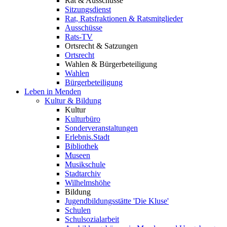
Rat & Ausschüsse
Sitzungsdienst
Rat, Ratsfraktionen & Ratsmitglieder
Ausschüsse
Rats-TV
Ortsrecht & Satzungen
Ortsrecht
Wahlen & Bürgerbeteiligung
Wahlen
Bürgerbeteiligung
Leben in Menden
Kultur & Bildung
Kultur
Kulturbüro
Sonderveranstaltungen
Erlebnis.Stadt
Bibliothek
Museen
Musikschule
Stadtarchiv
Wilhelmshöhe
Bildung
Jugendbildungsstätte 'Die Kluse'
Schulen
Schulsozialarbeit