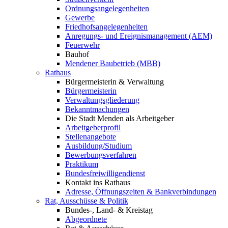
Ordnungsangelegenheiten
Gewerbe
Friedhofsangelegenheiten
Anregungs- und Ereignismanagement (AEM)
Feuerwehr
Bauhof
Mendener Baubetrieb (MBB)
Rathaus
Bürgermeisterin & Verwaltung
Bürgermeisterin
Verwaltungsgliederung
Bekanntmachungen
Die Stadt Menden als Arbeitgeber
Arbeitgeberprofil
Stellenangebote
Ausbildung/Studium
Bewerbungsverfahren
Praktikum
Bundesfreiwilligendienst
Kontakt ins Rathaus
Adresse, Öffnungszeiten & Bankverbindungen
Rat, Ausschüsse & Politik
Bundes-, Land- & Kreistag
Abgeordnete