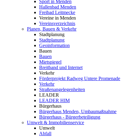
Sport in Menden
Hallenbad Menden
Freibad Leitmecke
Vereine in Menden
Vereinsverzeichnis
Planen, Bauen & Verkehr
Stadtplanung
Stadtplanung
Geoinformation
Bauen
Bauen
Mietspiegel
Breitband und Internet
Verkehr
Förderprojekt Radweg Untere Promenade
Verkehr
Straßenangelegenheiten
LEADER
LEADER HIM
Bürgerhaus
Bürgerhaus Menden, Umbaumaßnahme
Bürgerhaus - Bürgerbeteiligung
Umwelt & Immobilienservice
Umwelt
Abfall