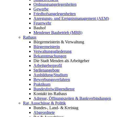
Ordnungsangelegenheiten
Gewerbe
Friedhofsangelegenheiten
Anregungs- und Ereignismanagement (AEM)
Feuerwehr
Bauhof
Mendener Baubetrieb (MBB)
Rathaus
Bürgermeisterin & Verwaltung
Bürgermeisterin
Verwaltungsgliederung
Bekanntmachungen
Die Stadt Menden als Arbeitgeber
Arbeitgeberprofil
Stellenangebote
Ausbildung/Studium
Bewerbungsverfahren
Praktikum
Bundesfreiwilligendienst
Kontakt ins Rathaus
Adresse, Öffnungszeiten & Bankverbindungen
Rat, Ausschüsse & Politik
Bundes-, Land- & Kreistag
Abgeordnete