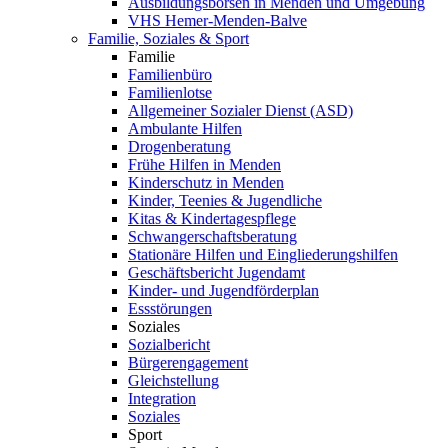
Ausbildungsbörsen in Menden und Umgebung
VHS Hemer-Menden-Balve
Familie, Soziales & Sport
Familie
Familienbüro
Familienlotse
Allgemeiner Sozialer Dienst (ASD)
Ambulante Hilfen
Drogenberatung
Frühe Hilfen in Menden
Kinderschutz in Menden
Kinder, Teenies & Jugendliche
Kitas & Kindertagespflege
Schwangerschaftsberatung
Stationäre Hilfen und Eingliederungshilfen
Geschäftsbericht Jugendamt
Kinder- und Jugendförderplan
Essstörungen
Soziales
Sozialbericht
Bürgerengagement
Gleichstellung
Integration
Soziales
Sport