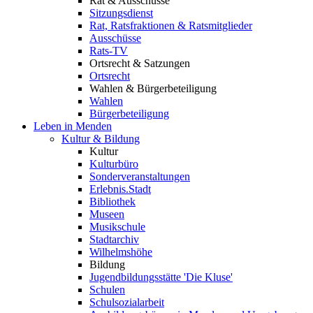
Rat & Ausschüsse
Sitzungsdienst
Rat, Ratsfraktionen & Ratsmitglieder
Ausschüsse
Rats-TV
Ortsrecht & Satzungen
Ortsrecht
Wahlen & Bürgerbeteiligung
Wahlen
Bürgerbeteiligung
Leben in Menden
Kultur & Bildung
Kultur
Kulturbüro
Sonderveranstaltungen
Erlebnis.Stadt
Bibliothek
Museen
Musikschule
Stadtarchiv
Wilhelmshöhe
Bildung
Jugendbildungsstätte 'Die Kluse'
Schulen
Schulsozialarbeit