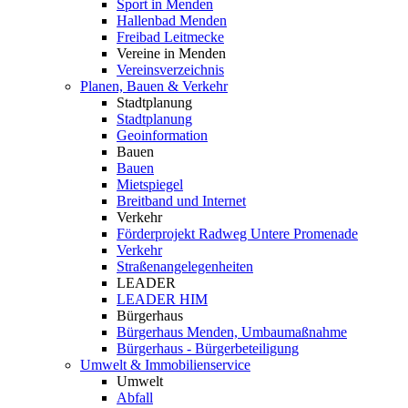
Sport in Menden
Hallenbad Menden
Freibad Leitmecke
Vereine in Menden
Vereinsverzeichnis
Planen, Bauen & Verkehr
Stadtplanung
Stadtplanung
Geoinformation
Bauen
Bauen
Mietspiegel
Breitband und Internet
Verkehr
Förderprojekt Radweg Untere Promenade
Verkehr
Straßenangelegenheiten
LEADER
LEADER HIM
Bürgerhaus
Bürgerhaus Menden, Umbaumaßnahme
Bürgerhaus - Bürgerbeteiligung
Umwelt & Immobilienservice
Umwelt
Abfall