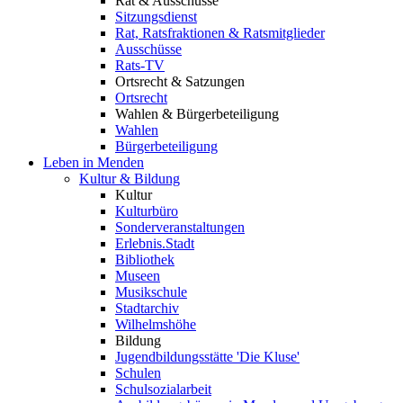
Rat & Ausschüsse
Sitzungsdienst
Rat, Ratsfraktionen & Ratsmitglieder
Ausschüsse
Rats-TV
Ortsrecht & Satzungen
Ortsrecht
Wahlen & Bürgerbeteiligung
Wahlen
Bürgerbeteiligung
Leben in Menden
Kultur & Bildung
Kultur
Kulturbüro
Sonderveranstaltungen
Erlebnis.Stadt
Bibliothek
Museen
Musikschule
Stadtarchiv
Wilhelmshöhe
Bildung
Jugendbildungsstätte 'Die Kluse'
Schulen
Schulsozialarbeit