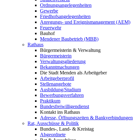
Ordnungsangelegenheiten
Gewerbe
Friedhofsangelegenheiten
Anregungs- und Ereignismanagement (AEM)
Feuerwehr
Bauhof
Mendener Baubetrieb (MBB)
Rathaus
Bürgermeisterin & Verwaltung
Bürgermeisterin
Verwaltungsgliederung
Bekanntmachungen
Die Stadt Menden als Arbeitgeber
Arbeitgeberprofil
Stellenangebote
Ausbildung/Studium
Bewerbungsverfahren
Praktikum
Bundesfreiwilligendienst
Kontakt ins Rathaus
Adresse, Öffnungszeiten & Bankverbindungen
Rat, Ausschüsse & Politik
Bundes-, Land- & Kreistag
Abgeordnete