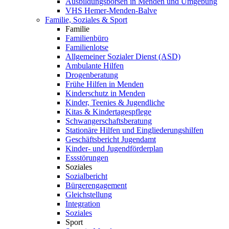
Ausbildungsbörsen in Menden und Umgebung
VHS Hemer-Menden-Balve
Familie, Soziales & Sport
Familie
Familienbüro
Familienlotse
Allgemeiner Sozialer Dienst (ASD)
Ambulante Hilfen
Drogenberatung
Frühe Hilfen in Menden
Kinderschutz in Menden
Kinder, Teenies & Jugendliche
Kitas & Kindertagespflege
Schwangerschaftsberatung
Stationäre Hilfen und Eingliederungshilfen
Geschäftsbericht Jugendamt
Kinder- und Jugendförderplan
Essstörungen
Soziales
Sozialbericht
Bürgerengagement
Gleichstellung
Integration
Soziales
Sport