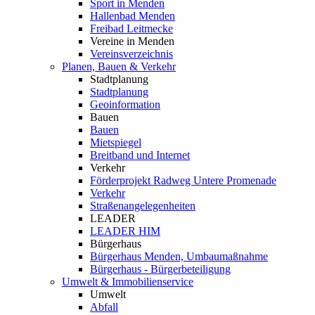
Sport in Menden
Hallenbad Menden
Freibad Leitmecke
Vereine in Menden
Vereinsverzeichnis
Planen, Bauen & Verkehr
Stadtplanung
Stadtplanung
Geoinformation
Bauen
Bauen
Mietspiegel
Breitband und Internet
Verkehr
Förderprojekt Radweg Untere Promenade
Verkehr
Straßenangelegenheiten
LEADER
LEADER HIM
Bürgerhaus
Bürgerhaus Menden, Umbaumaßnahme
Bürgerhaus - Bürgerbeteiligung
Umwelt & Immobilienservice
Umwelt
Abfall