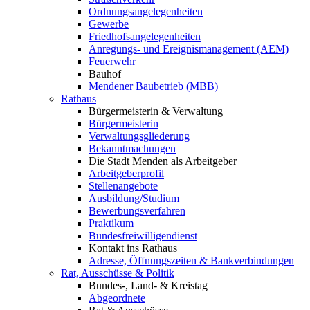
Ordnungsangelegenheiten
Gewerbe
Friedhofsangelegenheiten
Anregungs- und Ereignismanagement (AEM)
Feuerwehr
Bauhof
Mendener Baubetrieb (MBB)
Rathaus
Bürgermeisterin & Verwaltung
Bürgermeisterin
Verwaltungsgliederung
Bekanntmachungen
Die Stadt Menden als Arbeitgeber
Arbeitgeberprofil
Stellenangebote
Ausbildung/Studium
Bewerbungsverfahren
Praktikum
Bundesfreiwilligendienst
Kontakt ins Rathaus
Adresse, Öffnungszeiten & Bankverbindungen
Rat, Ausschüsse & Politik
Bundes-, Land- & Kreistag
Abgeordnete