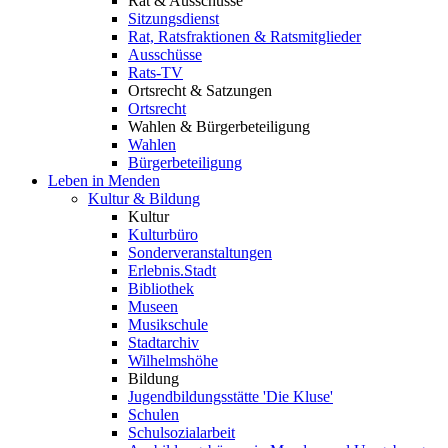
Rat & Ausschüsse
Sitzungsdienst
Rat, Ratsfraktionen & Ratsmitglieder
Ausschüsse
Rats-TV
Ortsrecht & Satzungen
Ortsrecht
Wahlen & Bürgerbeteiligung
Wahlen
Bürgerbeteiligung
Leben in Menden
Kultur & Bildung
Kultur
Kulturbüro
Sonderveranstaltungen
Erlebnis.Stadt
Bibliothek
Museen
Musikschule
Stadtarchiv
Wilhelmshöhe
Bildung
Jugendbildungsstätte 'Die Kluse'
Schulen
Schulsozialarbeit