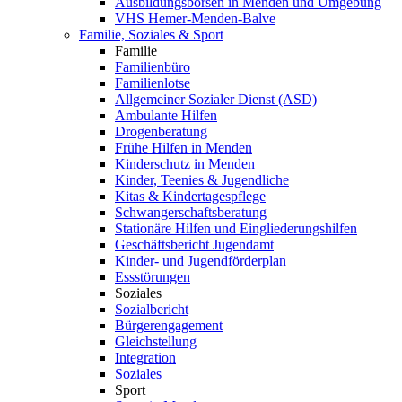
Ausbildungsbörsen in Menden und Umgebung
VHS Hemer-Menden-Balve
Familie, Soziales & Sport
Familie
Familienbüro
Familienlotse
Allgemeiner Sozialer Dienst (ASD)
Ambulante Hilfen
Drogenberatung
Frühe Hilfen in Menden
Kinderschutz in Menden
Kinder, Teenies & Jugendliche
Kitas & Kindertagespflege
Schwangerschaftsberatung
Stationäre Hilfen und Eingliederungshilfen
Geschäftsbericht Jugendamt
Kinder- und Jugendförderplan
Essstörungen
Soziales
Sozialbericht
Bürgerengagement
Gleichstellung
Integration
Soziales
Sport