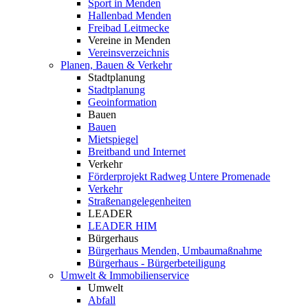
Sport in Menden
Hallenbad Menden
Freibad Leitmecke
Vereine in Menden
Vereinsverzeichnis
Planen, Bauen & Verkehr
Stadtplanung
Stadtplanung
Geoinformation
Bauen
Bauen
Mietspiegel
Breitband und Internet
Verkehr
Förderprojekt Radweg Untere Promenade
Verkehr
Straßenangelegenheiten
LEADER
LEADER HIM
Bürgerhaus
Bürgerhaus Menden, Umbaumaßnahme
Bürgerhaus - Bürgerbeteiligung
Umwelt & Immobilienservice
Umwelt
Abfall