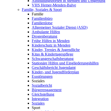
Ausbildungsbörsen in Menden und Umgebung
VHS Hemer-Menden-Balve
Familie, Soziales & Sport
Familie
Familienbüro
Familienlotse
Allgemeiner Sozialer Dienst (ASD)
Ambulante Hilfen
Drogenberatung
Frühe Hilfen in Menden
Kinderschutz in Menden
Kinder, Teenies & Jugendliche
Kitas & Kindertagespflege
Schwangerschaftsberatung
Stationäre Hilfen und Eingliederungshilfen
Geschäftsbericht Jugendamt
Kinder- und Jugendförderplan
Essstörungen
Soziales
Sozialbericht
Bürgerengagement
Gleichstellung
Integration
Soziales
Sport