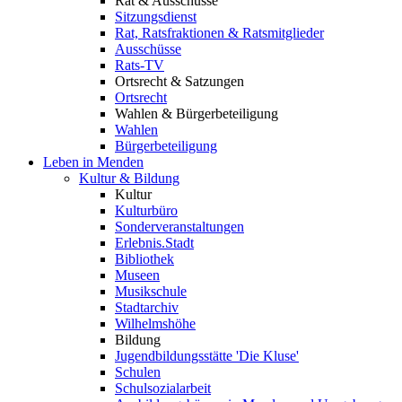
Rat & Ausschüsse
Sitzungsdienst
Rat, Ratsfraktionen & Ratsmitglieder
Ausschüsse
Rats-TV
Ortsrecht & Satzungen
Ortsrecht
Wahlen & Bürgerbeteiligung
Wahlen
Bürgerbeteiligung
Leben in Menden
Kultur & Bildung
Kultur
Kulturbüro
Sonderveranstaltungen
Erlebnis.Stadt
Bibliothek
Museen
Musikschule
Stadtarchiv
Wilhelmshöhe
Bildung
Jugendbildungsstätte 'Die Kluse'
Schulen
Schulsozialarbeit