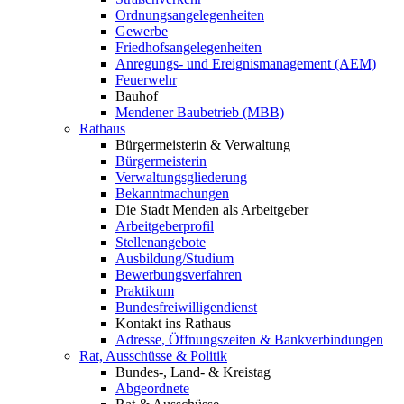
Ordnungsangelegenheiten
Gewerbe
Friedhofsangelegenheiten
Anregungs- und Ereignismanagement (AEM)
Feuerwehr
Bauhof
Mendener Baubetrieb (MBB)
Rathaus
Bürgermeisterin & Verwaltung
Bürgermeisterin
Verwaltungsgliederung
Bekanntmachungen
Die Stadt Menden als Arbeitgeber
Arbeitgeberprofil
Stellenangebote
Ausbildung/Studium
Bewerbungsverfahren
Praktikum
Bundesfreiwilligendienst
Kontakt ins Rathaus
Adresse, Öffnungszeiten & Bankverbindungen
Rat, Ausschüsse & Politik
Bundes-, Land- & Kreistag
Abgeordnete