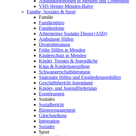
Ausbildungsbörsen in Menden und Umgebung
VHS Hemer-Menden-Balve
Familie, Soziales & Sport
Familie
Familienbüro
Familienlotse
Allgemeiner Sozialer Dienst (ASD)
Ambulante Hilfen
Drogenberatung
Frühe Hilfen in Menden
Kinderschutz in Menden
Kinder, Teenies & Jugendliche
Kitas & Kindertagespflege
Schwangerschaftsberatung
Stationäre Hilfen und Eingliederungshilfen
Geschäftsbericht Jugendamt
Kinder- und Jugendförderplan
Essstörungen
Soziales
Sozialbericht
Bürgerengagement
Gleichstellung
Integration
Soziales
Sport