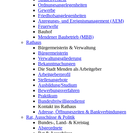
Ordnungsangelegenheiten
Gewerbe
Friedhofsangelegenheiten
Anregungs- und Ereignismanagement (AEM)
Feuerwehr
Bauhof
Mendener Baubetrieb (MBB)
Rathaus
Bürgermeisterin & Verwaltung
Bürgermeisterin
Verwaltungsgliederung
Bekanntmachungen
Die Stadt Menden als Arbeitgeber
Arbeitgeberprofil
Stellenangebote
Ausbildung/Studium
Bewerbungsverfahren
Praktikum
Bundesfreiwilligendienst
Kontakt ins Rathaus
Adresse, Öffnungszeiten & Bankverbindungen
Rat, Ausschüsse & Politik
Bundes-, Land- & Kreistag
Abgeordnete