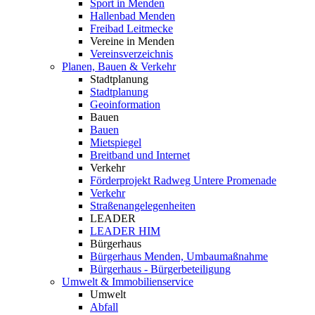
Sport in Menden
Hallenbad Menden
Freibad Leitmecke
Vereine in Menden
Vereinsverzeichnis
Planen, Bauen & Verkehr
Stadtplanung
Stadtplanung
Geoinformation
Bauen
Bauen
Mietspiegel
Breitband und Internet
Verkehr
Förderprojekt Radweg Untere Promenade
Verkehr
Straßenangelegenheiten
LEADER
LEADER HIM
Bürgerhaus
Bürgerhaus Menden, Umbaumaßnahme
Bürgerhaus - Bürgerbeteiligung
Umwelt & Immobilienservice
Umwelt
Abfall