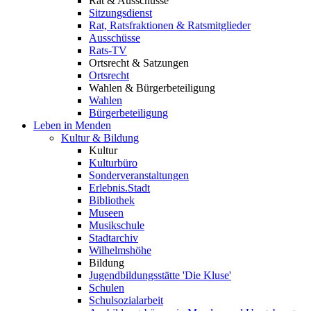
Rat & Ausschüsse
Sitzungsdienst
Rat, Ratsfraktionen & Ratsmitglieder
Ausschüsse
Rats-TV
Ortsrecht & Satzungen
Ortsrecht
Wahlen & Bürgerbeteiligung
Wahlen
Bürgerbeteiligung
Leben in Menden
Kultur & Bildung
Kultur
Kulturbüro
Sonderveranstaltungen
Erlebnis.Stadt
Bibliothek
Museen
Musikschule
Stadtarchiv
Wilhelmshöhe
Bildung
Jugendbildungsstätte 'Die Kluse'
Schulen
Schulsozialarbeit