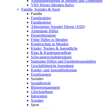
Ausbildungsbörsen in Menden und Umgebung
VHS Hemer-Menden-Balve
Familie, Soziales & Sport
Familie
Familienbüro
Familienlotse
Allgemeiner Sozialer Dienst (ASD)
Ambulante Hilfen
Drogenberatung
Frühe Hilfen in Menden
Kinderschutz in Menden
Kinder, Teenies & Jugendliche
Kitas & Kindertagespflege
Schwangerschaftsberatung
Stationäre Hilfen und Eingliederungshilfen
Geschäftsbericht Jugendamt
Kinder- und Jugendförderplan
Essstörungen
Soziales
Sozialbericht
Bürgerengagement
Gleichstellung
Integration
Soziales
Sport