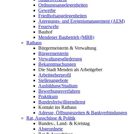
Ordnungsangelegenheiten
Gewerbe
Friedhofsangelegenheiten
Anregungs- und Ereignismanagement (AEM)
Feuerwehr
Bauhof
Mendener Baubetrieb (MBB)
Rathaus
Bürgermeisterin & Verwaltung
Bürgermeisterin
Verwaltungsgliederung
Bekanntmachungen
Die Stadt Menden als Arbeitgeber
Arbeitgeberprofil
Stellenangebote
Ausbildung/Studium
Bewerbungsverfahren
Praktikum
Bundesfreiwilligendienst
Kontakt ins Rathaus
Adresse, Öffnungszeiten & Bankverbindungen
Rat, Ausschüsse & Politik
Bundes-, Land- & Kreistag
Abgeordnete