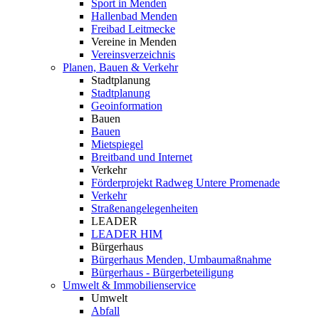
Sport in Menden
Hallenbad Menden
Freibad Leitmecke
Vereine in Menden
Vereinsverzeichnis
Planen, Bauen & Verkehr
Stadtplanung
Stadtplanung
Geoinformation
Bauen
Bauen
Mietspiegel
Breitband und Internet
Verkehr
Förderprojekt Radweg Untere Promenade
Verkehr
Straßenangelegenheiten
LEADER
LEADER HIM
Bürgerhaus
Bürgerhaus Menden, Umbaumaßnahme
Bürgerhaus - Bürgerbeteiligung
Umwelt & Immobilienservice
Umwelt
Abfall