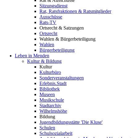
Rat & Ausschüsse
Sitzungsdienst
Rat, Ratsfraktionen & Ratsmitglieder
Ausschüsse
Rats-TV
Ortsrecht & Satzungen
Ortsrecht
Wahlen & Bürgerbeteiligung
Wahlen
Bürgerbeteiligung
Leben in Menden
Kultur & Bildung
Kultur
Kulturbüro
Sonderveranstaltungen
Erlebnis.Stadt
Bibliothek
Museen
Musikschule
Stadtarchiv
Wilhelmshöhe
Bildung
Jugendbildungsstätte 'Die Kluse'
Schulen
Schulsozialarbeit