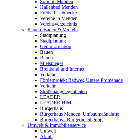
Sport in Menden
Hallenbad Menden
Freibad Leitmecke
Vereine in Menden
Vereinsverzeichnis
Planen, Bauen & Verkehr
Stadtplanung
Stadtplanung
Geoinformation
Bauen
Bauen
Mietspiegel
Breitband und Internet
Verkehr
Förderprojekt Radweg Untere Promenade
Verkehr
Straßenangelegenheiten
LEADER
LEADER HIM
Bürgerhaus
Bürgerhaus Menden, Umbaumaßnahme
Bürgerhaus - Bürgerbeteiligung
Umwelt & Immobilienservice
Umwelt
Abfall