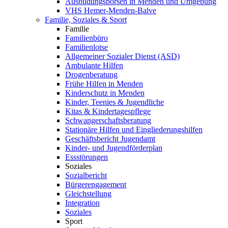
Ausbildungsbörsen in Menden und Umgebung
VHS Hemer-Menden-Balve
Familie, Soziales & Sport
Familie
Familienbüro
Familienlotse
Allgemeiner Sozialer Dienst (ASD)
Ambulante Hilfen
Drogenberatung
Frühe Hilfen in Menden
Kinderschutz in Menden
Kinder, Teenies & Jugendliche
Kitas & Kindertagespflege
Schwangerschaftsberatung
Stationäre Hilfen und Eingliederungshilfen
Geschäftsbericht Jugendamt
Kinder- und Jugendförderplan
Essstörungen
Soziales
Sozialbericht
Bürgerengagement
Gleichstellung
Integration
Soziales
Sport