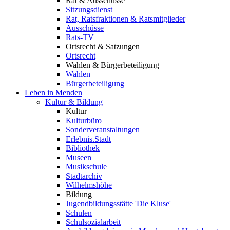
Rat & Ausschüsse
Sitzungsdienst
Rat, Ratsfraktionen & Ratsmitglieder
Ausschüsse
Rats-TV
Ortsrecht & Satzungen
Ortsrecht
Wahlen & Bürgerbeteiligung
Wahlen
Bürgerbeteiligung
Leben in Menden
Kultur & Bildung
Kultur
Kulturbüro
Sonderveranstaltungen
Erlebnis.Stadt
Bibliothek
Museen
Musikschule
Stadtarchiv
Wilhelmshöhe
Bildung
Jugendbildungsstätte 'Die Kluse'
Schulen
Schulsozialarbeit