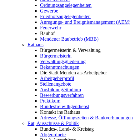
Ordnungsangelegenheiten
Gewerbe
Friedhofsangelegenheiten
Anregungs- und Ereignismanagement (AEM)
Feuerwehr
Bauhof
Mendener Baubetrieb (MBB)
Rathaus
Bürgermeisterin & Verwaltung
Bürgermeisterin
Verwaltungsgliederung
Bekanntmachungen
Die Stadt Menden als Arbeitgeber
Arbeitgeberprofil
Stellenangebote
Ausbildung/Studium
Bewerbungsverfahren
Praktikum
Bundesfreiwilligendienst
Kontakt ins Rathaus
Adresse, Öffnungszeiten & Bankverbindungen
Rat, Ausschüsse & Politik
Bundes-, Land- & Kreistag
Abgeordnete