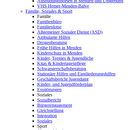
Ausbildungsbörsen in Menden und Umgebung
VHS Hemer-Menden-Balve
Familie, Soziales & Sport
Familie
Familienbüro
Familienlotse
Allgemeiner Sozialer Dienst (ASD)
Ambulante Hilfen
Drogenberatung
Frühe Hilfen in Menden
Kinderschutz in Menden
Kinder, Teenies & Jugendliche
Kitas & Kindertagespflege
Schwangerschaftsberatung
Stationäre Hilfen und Eingliederungshilfen
Geschäftsbericht Jugendamt
Kinder- und Jugendförderplan
Essstörungen
Soziales
Sozialbericht
Bürgerengagement
Gleichstellung
Integration
Soziales
Sport