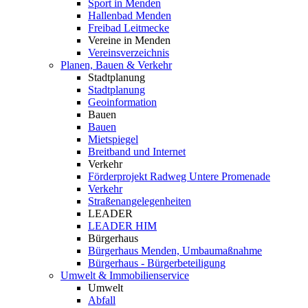
Sport in Menden
Hallenbad Menden
Freibad Leitmecke
Vereine in Menden
Vereinsverzeichnis
Planen, Bauen & Verkehr
Stadtplanung
Stadtplanung
Geoinformation
Bauen
Bauen
Mietspiegel
Breitband und Internet
Verkehr
Förderprojekt Radweg Untere Promenade
Verkehr
Straßenangelegenheiten
LEADER
LEADER HIM
Bürgerhaus
Bürgerhaus Menden, Umbaumaßnahme
Bürgerhaus - Bürgerbeteiligung
Umwelt & Immobilienservice
Umwelt
Abfall