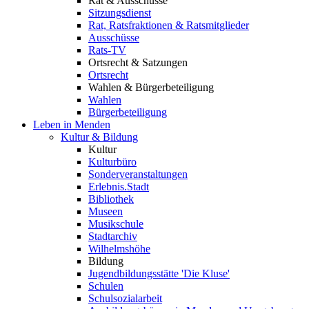
Rat & Ausschüsse
Sitzungsdienst
Rat, Ratsfraktionen & Ratsmitglieder
Ausschüsse
Rats-TV
Ortsrecht & Satzungen
Ortsrecht
Wahlen & Bürgerbeteiligung
Wahlen
Bürgerbeteiligung
Leben in Menden
Kultur & Bildung
Kultur
Kulturbüro
Sonderveranstaltungen
Erlebnis.Stadt
Bibliothek
Museen
Musikschule
Stadtarchiv
Wilhelmshöhe
Bildung
Jugendbildungsstätte 'Die Kluse'
Schulen
Schulsozialarbeit