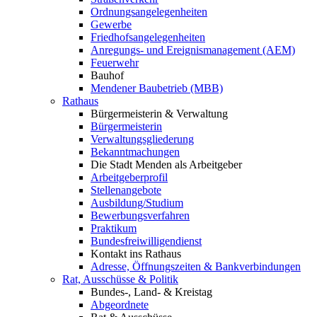
Ordnungsangelegenheiten
Gewerbe
Friedhofsangelegenheiten
Anregungs- und Ereignismanagement (AEM)
Feuerwehr
Bauhof
Mendener Baubetrieb (MBB)
Rathaus
Bürgermeisterin & Verwaltung
Bürgermeisterin
Verwaltungsgliederung
Bekanntmachungen
Die Stadt Menden als Arbeitgeber
Arbeitgeberprofil
Stellenangebote
Ausbildung/Studium
Bewerbungsverfahren
Praktikum
Bundesfreiwilligendienst
Kontakt ins Rathaus
Adresse, Öffnungszeiten & Bankverbindungen
Rat, Ausschüsse & Politik
Bundes-, Land- & Kreistag
Abgeordnete