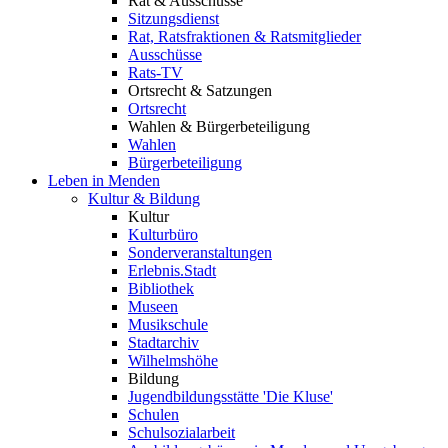
Rat & Ausschüsse
Sitzungsdienst
Rat, Ratsfraktionen & Ratsmitglieder
Ausschüsse
Rats-TV
Ortsrecht & Satzungen
Ortsrecht
Wahlen & Bürgerbeteiligung
Wahlen
Bürgerbeteiligung
Leben in Menden
Kultur & Bildung
Kultur
Kulturbüro
Sonderveranstaltungen
Erlebnis.Stadt
Bibliothek
Museen
Musikschule
Stadtarchiv
Wilhelmshöhe
Bildung
Jugendbildungsstätte 'Die Kluse'
Schulen
Schulsozialarbeit