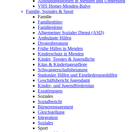
Ausbildungsbörsen in Menden und Umgebung
VHS Hemer-Menden-Balve
Familie, Soziales & Sport
Familie
Familienbüro
Familienlotse
Allgemeiner Sozialer Dienst (ASD)
Ambulante Hilfen
Drogenberatung
Frühe Hilfen in Menden
Kinderschutz in Menden
Kinder, Teenies & Jugendliche
Kitas & Kindertagespflege
Schwangerschaftsberatung
Stationäre Hilfen und Eingliederungshilfen
Geschäftsbericht Jugendamt
Kinder- und Jugendförderplan
Essstörungen
Soziales
Sozialbericht
Bürgerengagement
Gleichstellung
Integration
Soziales
Sport