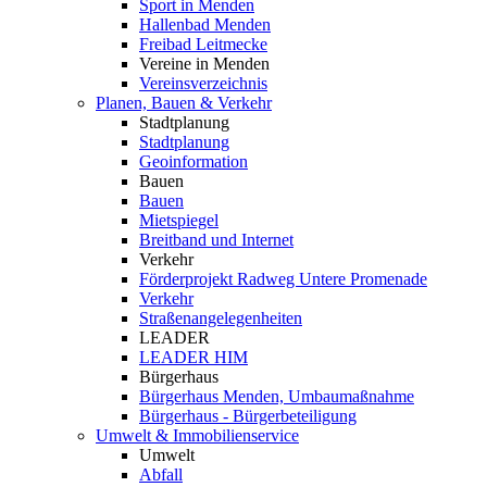
Sport in Menden
Hallenbad Menden
Freibad Leitmecke
Vereine in Menden
Vereinsverzeichnis
Planen, Bauen & Verkehr
Stadtplanung
Stadtplanung
Geoinformation
Bauen
Bauen
Mietspiegel
Breitband und Internet
Verkehr
Förderprojekt Radweg Untere Promenade
Verkehr
Straßenangelegenheiten
LEADER
LEADER HIM
Bürgerhaus
Bürgerhaus Menden, Umbaumaßnahme
Bürgerhaus - Bürgerbeteiligung
Umwelt & Immobilienservice
Umwelt
Abfall