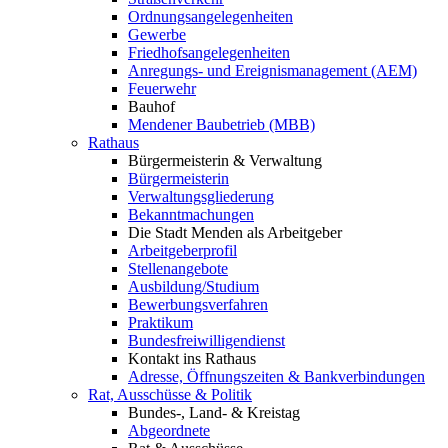
Ordnungsangelegenheiten
Gewerbe
Friedhofsangelegenheiten
Anregungs- und Ereignismanagement (AEM)
Feuerwehr
Bauhof
Mendener Baubetrieb (MBB)
Rathaus
Bürgermeisterin & Verwaltung
Bürgermeisterin
Verwaltungsgliederung
Bekanntmachungen
Die Stadt Menden als Arbeitgeber
Arbeitgeberprofil
Stellenangebote
Ausbildung/Studium
Bewerbungsverfahren
Praktikum
Bundesfreiwilligendienst
Kontakt ins Rathaus
Adresse, Öffnungszeiten & Bankverbindungen
Rat, Ausschüsse & Politik
Bundes-, Land- & Kreistag
Abgeordnete