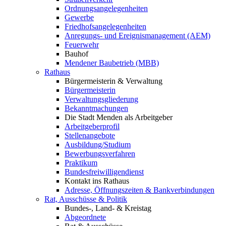
Ordnungsangelegenheiten
Gewerbe
Friedhofsangelegenheiten
Anregungs- und Ereignismanagement (AEM)
Feuerwehr
Bauhof
Mendener Baubetrieb (MBB)
Rathaus
Bürgermeisterin & Verwaltung
Bürgermeisterin
Verwaltungsgliederung
Bekanntmachungen
Die Stadt Menden als Arbeitgeber
Arbeitgeberprofil
Stellenangebote
Ausbildung/Studium
Bewerbungsverfahren
Praktikum
Bundesfreiwilligendienst
Kontakt ins Rathaus
Adresse, Öffnungszeiten & Bankverbindungen
Rat, Ausschüsse & Politik
Bundes-, Land- & Kreistag
Abgeordnete