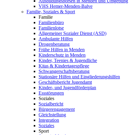
Ausbildungsbörsen in Menden und Umgebung
VHS Hemer-Menden-Balve
Familie, Soziales & Sport
Familie
Familienbüro
Familienlotse
Allgemeiner Sozialer Dienst (ASD)
Ambulante Hilfen
Drogenberatung
Frühe Hilfen in Menden
Kinderschutz in Menden
Kinder, Teenies & Jugendliche
Kitas & Kindertagespflege
Schwangerschaftsberatung
Stationäre Hilfen und Eingliederungshilfen
Geschäftsbericht Jugendamt
Kinder- und Jugendförderplan
Essstörungen
Soziales
Sozialbericht
Bürgerengagement
Gleichstellung
Integration
Soziales
Sport