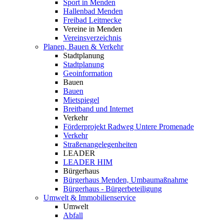
Sport in Menden
Hallenbad Menden
Freibad Leitmecke
Vereine in Menden
Vereinsverzeichnis
Planen, Bauen & Verkehr
Stadtplanung
Stadtplanung
Geoinformation
Bauen
Bauen
Mietspiegel
Breitband und Internet
Verkehr
Förderprojekt Radweg Untere Promenade
Verkehr
Straßenangelegenheiten
LEADER
LEADER HIM
Bürgerhaus
Bürgerhaus Menden, Umbaumaßnahme
Bürgerhaus - Bürgerbeteiligung
Umwelt & Immobilienservice
Umwelt
Abfall