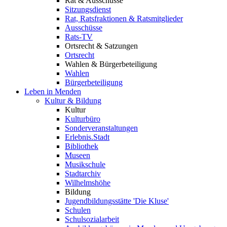
Rat & Ausschüsse
Sitzungsdienst
Rat, Ratsfraktionen & Ratsmitglieder
Ausschüsse
Rats-TV
Ortsrecht & Satzungen
Ortsrecht
Wahlen & Bürgerbeteiligung
Wahlen
Bürgerbeteiligung
Leben in Menden
Kultur & Bildung
Kultur
Kulturbüro
Sonderveranstaltungen
Erlebnis.Stadt
Bibliothek
Museen
Musikschule
Stadtarchiv
Wilhelmshöhe
Bildung
Jugendbildungsstätte 'Die Kluse'
Schulen
Schulsozialarbeit