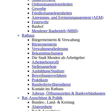
Ordnungsangelegenheiten
Gewerbe
Friedhofsangelegenheiten
Anregungs- und Ereignismanagement (AEM)
Feuerwehr
Bauhof
Mendener Baubetrieb (MBB)
Rathaus
Bürgermeisterin & Verwaltung
Bürgermeisterin
Verwaltungsgliederung
Bekanntmachungen
Die Stadt Menden als Arbeitgeber
Arbeitgeberprofil
Stellenangebote
Ausbildung/Studium
Bewerbungsverfahren
Praktikum
Bundesfreiwilligendienst
Kontakt ins Rathaus
Adresse, Öffnungszeiten & Bankverbindungen
Rat, Ausschüsse & Politik
Bundes-, Land- & Kreistag
Abgeordnete