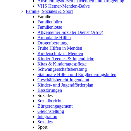
Ausbildungsbörsen in Menden und Umgebung
VHS Hemer-Menden-Balve
Familie, Soziales & Sport
Familie
Familienbüro
Familienlotse
Allgemeiner Sozialer Dienst (ASD)
Ambulante Hilfen
Drogenberatung
Frühe Hilfen in Menden
Kinderschutz in Menden
Kinder, Teenies & Jugendliche
Kitas & Kindertagespflege
Schwangerschaftsberatung
Stationäre Hilfen und Eingliederungshilfen
Geschäftsbericht Jugendamt
Kinder- und Jugendförderplan
Essstörungen
Soziales
Sozialbericht
Bürgerengagement
Gleichstellung
Integration
Soziales
Sport