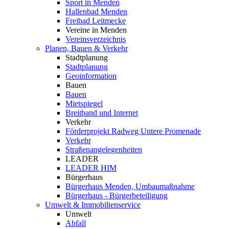
Sport in Menden
Hallenbad Menden
Freibad Leitmecke
Vereine in Menden
Vereinsverzeichnis
Planen, Bauen & Verkehr
Stadtplanung
Stadtplanung
Geoinformation
Bauen
Bauen
Mietspiegel
Breitband und Internet
Verkehr
Förderprojekt Radweg Untere Promenade
Verkehr
Straßenangelegenheiten
LEADER
LEADER HIM
Bürgerhaus
Bürgerhaus Menden, Umbaumaßnahme
Bürgerhaus - Bürgerbeteiligung
Umwelt & Immobilienservice
Umwelt
Abfall