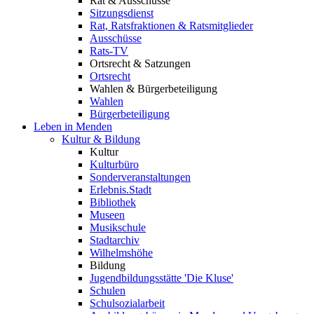
Rat & Ausschüsse
Sitzungsdienst
Rat, Ratsfraktionen & Ratsmitglieder
Ausschüsse
Rats-TV
Ortsrecht & Satzungen
Ortsrecht
Wahlen & Bürgerbeteiligung
Wahlen
Bürgerbeteiligung
Leben in Menden
Kultur & Bildung
Kultur
Kulturbüro
Sonderveranstaltungen
Erlebnis.Stadt
Bibliothek
Museen
Musikschule
Stadtarchiv
Wilhelmshöhe
Bildung
Jugendbildungsstätte 'Die Kluse'
Schulen
Schulsozialarbeit