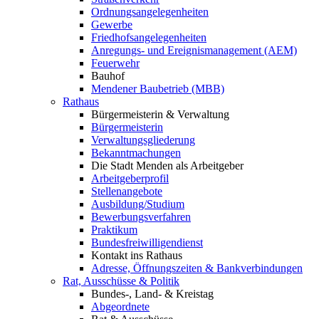
Ordnungsangelegenheiten
Gewerbe
Friedhofsangelegenheiten
Anregungs- und Ereignismanagement (AEM)
Feuerwehr
Bauhof
Mendener Baubetrieb (MBB)
Rathaus
Bürgermeisterin & Verwaltung
Bürgermeisterin
Verwaltungsgliederung
Bekanntmachungen
Die Stadt Menden als Arbeitgeber
Arbeitgeberprofil
Stellenangebote
Ausbildung/Studium
Bewerbungsverfahren
Praktikum
Bundesfreiwilligendienst
Kontakt ins Rathaus
Adresse, Öffnungszeiten & Bankverbindungen
Rat, Ausschüsse & Politik
Bundes-, Land- & Kreistag
Abgeordnete