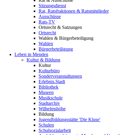
Rat & Ausschüsse
Sitzungsdienst
Rat, Ratsfraktionen & Ratsmitglieder
Ausschüsse
Rats-TV
Ortsrecht & Satzungen
Ortsrecht
Wahlen & Bürgerbeteiligung
Wahlen
Bürgerbeteiligung
Leben in Menden
Kultur & Bildung
Kultur
Kulturbüro
Sonderveranstaltungen
Erlebnis.Stadt
Bibliothek
Museen
Musikschule
Stadtarchiv
Wilhelmshöhe
Bildung
Jugendbildungsstätte 'Die Kluse'
Schulen
Schulsozialarbeit