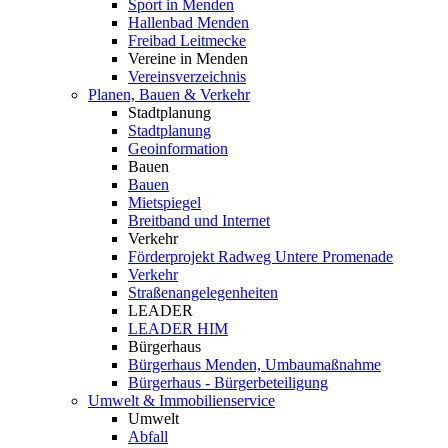
Sport in Menden
Hallenbad Menden
Freibad Leitmecke
Vereine in Menden
Vereinsverzeichnis
Planen, Bauen & Verkehr
Stadtplanung
Stadtplanung
Geoinformation
Bauen
Bauen
Mietspiegel
Breitband und Internet
Verkehr
Förderprojekt Radweg Untere Promenade
Verkehr
Straßenangelegenheiten
LEADER
LEADER HIM
Bürgerhaus
Bürgerhaus Menden, Umbaumaßnahme
Bürgerhaus - Bürgerbeteiligung
Umwelt & Immobilienservice
Umwelt
Abfall