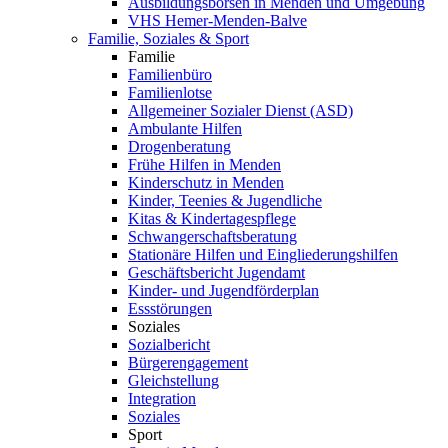
Ausbildungsbörsen in Menden und Umgebung
VHS Hemer-Menden-Balve
Familie, Soziales & Sport
Familie
Familienbüro
Familienlotse
Allgemeiner Sozialer Dienst (ASD)
Ambulante Hilfen
Drogenberatung
Frühe Hilfen in Menden
Kinderschutz in Menden
Kinder, Teenies & Jugendliche
Kitas & Kindertagespflege
Schwangerschaftsberatung
Stationäre Hilfen und Eingliederungshilfen
Geschäftsbericht Jugendamt
Kinder- und Jugendförderplan
Essstörungen
Soziales
Sozialbericht
Bürgerengagement
Gleichstellung
Integration
Soziales
Sport