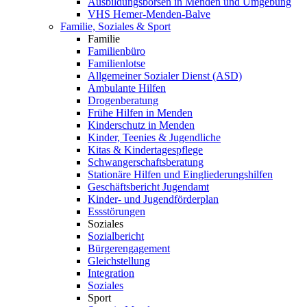
Ausbildungsbörsen in Menden und Umgebung
VHS Hemer-Menden-Balve
Familie, Soziales & Sport
Familie
Familienbüro
Familienlotse
Allgemeiner Sozialer Dienst (ASD)
Ambulante Hilfen
Drogenberatung
Frühe Hilfen in Menden
Kinderschutz in Menden
Kinder, Teenies & Jugendliche
Kitas & Kindertagespflege
Schwangerschaftsberatung
Stationäre Hilfen und Eingliederungshilfen
Geschäftsbericht Jugendamt
Kinder- und Jugendförderplan
Essstörungen
Soziales
Sozialbericht
Bürgerengagement
Gleichstellung
Integration
Soziales
Sport