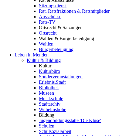
Rat & Ausschüsse
Sitzungsdienst
Rat, Ratsfraktionen & Ratsmitglieder
Ausschüsse
Rats-TV
Ortsrecht & Satzungen
Ortsrecht
Wahlen & Bürgerbeteiligung
Wahlen
Bürgerbeteiligung
Leben in Menden
Kultur & Bildung
Kultur
Kulturbüro
Sonderveranstaltungen
Erlebnis.Stadt
Bibliothek
Museen
Musikschule
Stadtarchiv
Wilhelmshöhe
Bildung
Jugendbildungsstätte 'Die Kluse'
Schulen
Schulsozialarbeit