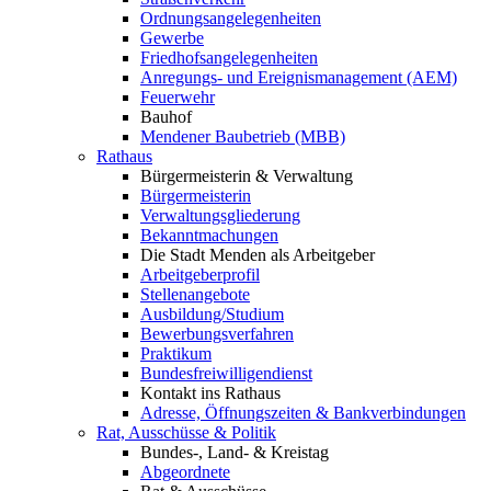
Ordnungsangelegenheiten
Gewerbe
Friedhofsangelegenheiten
Anregungs- und Ereignismanagement (AEM)
Feuerwehr
Bauhof
Mendener Baubetrieb (MBB)
Rathaus
Bürgermeisterin & Verwaltung
Bürgermeisterin
Verwaltungsgliederung
Bekanntmachungen
Die Stadt Menden als Arbeitgeber
Arbeitgeberprofil
Stellenangebote
Ausbildung/Studium
Bewerbungsverfahren
Praktikum
Bundesfreiwilligendienst
Kontakt ins Rathaus
Adresse, Öffnungszeiten & Bankverbindungen
Rat, Ausschüsse & Politik
Bundes-, Land- & Kreistag
Abgeordnete