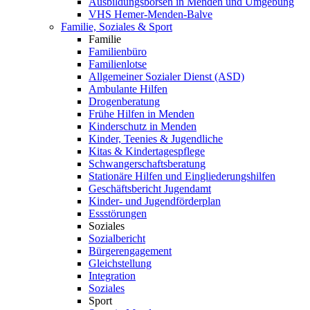
Ausbildungsbörsen in Menden und Umgebung
VHS Hemer-Menden-Balve
Familie, Soziales & Sport
Familie
Familienbüro
Familienlotse
Allgemeiner Sozialer Dienst (ASD)
Ambulante Hilfen
Drogenberatung
Frühe Hilfen in Menden
Kinderschutz in Menden
Kinder, Teenies & Jugendliche
Kitas & Kindertagespflege
Schwangerschaftsberatung
Stationäre Hilfen und Eingliederungshilfen
Geschäftsbericht Jugendamt
Kinder- und Jugendförderplan
Essstörungen
Soziales
Sozialbericht
Bürgerengagement
Gleichstellung
Integration
Soziales
Sport