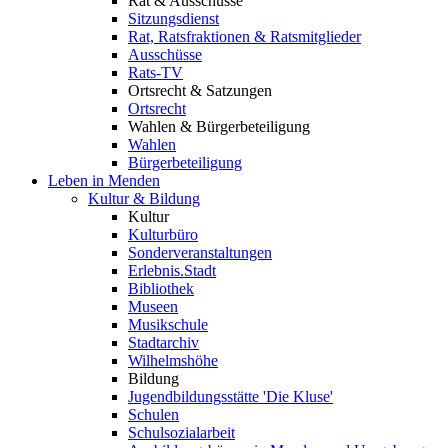
Rat & Ausschüsse
Sitzungsdienst
Rat, Ratsfraktionen & Ratsmitglieder
Ausschüsse
Rats-TV
Ortsrecht & Satzungen
Ortsrecht
Wahlen & Bürgerbeteiligung
Wahlen
Bürgerbeteiligung
Leben in Menden
Kultur & Bildung
Kultur
Kulturbüro
Sonderveranstaltungen
Erlebnis.Stadt
Bibliothek
Museen
Musikschule
Stadtarchiv
Wilhelmshöhe
Bildung
Jugendbildungsstätte 'Die Kluse'
Schulen
Schulsozialarbeit