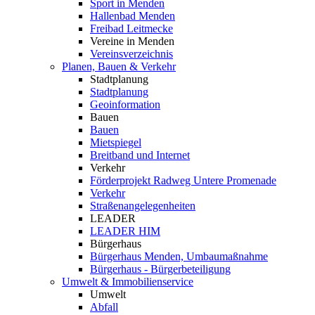
Sport in Menden
Hallenbad Menden
Freibad Leitmecke
Vereine in Menden
Vereinsverzeichnis
Planen, Bauen & Verkehr
Stadtplanung
Stadtplanung
Geoinformation
Bauen
Bauen
Mietspiegel
Breitband und Internet
Verkehr
Förderprojekt Radweg Untere Promenade
Verkehr
Straßenangelegenheiten
LEADER
LEADER HIM
Bürgerhaus
Bürgerhaus Menden, Umbaumaßnahme
Bürgerhaus - Bürgerbeteiligung
Umwelt & Immobilienservice
Umwelt
Abfall