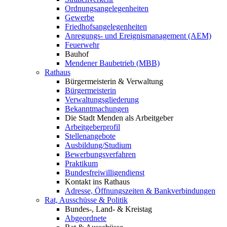
Ordnungsangelegenheiten
Gewerbe
Friedhofsangelegenheiten
Anregungs- und Ereignismanagement (AEM)
Feuerwehr
Bauhof
Mendener Baubetrieb (MBB)
Rathaus
Bürgermeisterin & Verwaltung
Bürgermeisterin
Verwaltungsgliederung
Bekanntmachungen
Die Stadt Menden als Arbeitgeber
Arbeitgeberprofil
Stellenangebote
Ausbildung/Studium
Bewerbungsverfahren
Praktikum
Bundesfreiwilligendienst
Kontakt ins Rathaus
Adresse, Öffnungszeiten & Bankverbindungen
Rat, Ausschüsse & Politik
Bundes-, Land- & Kreistag
Abgeordnete