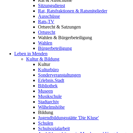
Rat & Ausschüsse
Sitzungsdienst
Rat, Ratsfraktionen & Ratsmitglieder
Ausschüsse
Rats-TV
Ortsrecht & Satzungen
Ortsrecht
Wahlen & Bürgerbeteiligung
Wahlen
Bürgerbeteiligung
Leben in Menden
Kultur & Bildung
Kultur
Kulturbüro
Sonderveranstaltungen
Erlebnis.Stadt
Bibliothek
Museen
Musikschule
Stadtarchiv
Wilhelmshöhe
Bildung
Jugendbildungsstätte 'Die Kluse'
Schulen
Schulsozialarbeit