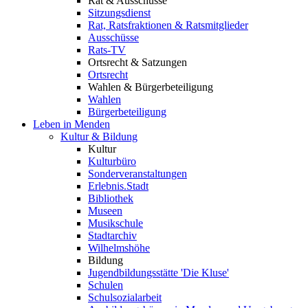
Rat & Ausschüsse
Sitzungsdienst
Rat, Ratsfraktionen & Ratsmitglieder
Ausschüsse
Rats-TV
Ortsrecht & Satzungen
Ortsrecht
Wahlen & Bürgerbeteiligung
Wahlen
Bürgerbeteiligung
Leben in Menden
Kultur & Bildung
Kultur
Kulturbüro
Sonderveranstaltungen
Erlebnis.Stadt
Bibliothek
Museen
Musikschule
Stadtarchiv
Wilhelmshöhe
Bildung
Jugendbildungsstätte 'Die Kluse'
Schulen
Schulsozialarbeit