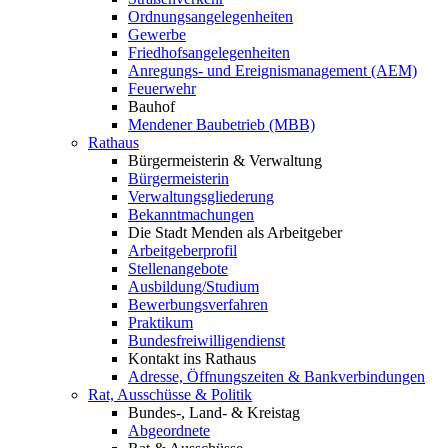
Ordnungsangelegenheiten
Gewerbe
Friedhofsangelegenheiten
Anregungs- und Ereignismanagement (AEM)
Feuerwehr
Bauhof
Mendener Baubetrieb (MBB)
Rathaus
Bürgermeisterin & Verwaltung
Bürgermeisterin
Verwaltungsgliederung
Bekanntmachungen
Die Stadt Menden als Arbeitgeber
Arbeitgeberprofil
Stellenangebote
Ausbildung/Studium
Bewerbungsverfahren
Praktikum
Bundesfreiwilligendienst
Kontakt ins Rathaus
Adresse, Öffnungszeiten & Bankverbindungen
Rat, Ausschüsse & Politik
Bundes-, Land- & Kreistag
Abgeordnete