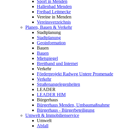
Sport in Menden
Hallenbad Menden
Freibad Leitmecke
Vereine in Menden
Vereinsverzeichnis
Planen, Bauen & Verkehr
Stadtplanung
Stadtplanung
Geoinformation
Bauen
Bauen
Mietspiegel
Breitband und Internet
Verkehr
Förderprojekt Radweg Untere Promenade
Verkehr
Straßenangelegenheiten
LEADER
LEADER HIM
Bürgerhaus
Bürgerhaus Menden, Umbaumaßnahme
Bürgerhaus - Bürgerbeteiligung
Umwelt & Immobilienservice
Umwelt
Abfall