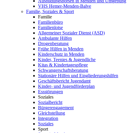
Ausbildungsbörsen in Menden und Umgebung
VHS Hemer-Menden-Balve
Familie, Soziales & Sport
Familie
Familienbüro
Familienlotse
Allgemeiner Sozialer Dienst (ASD)
Ambulante Hilfen
Drogenberatung
Frühe Hilfen in Menden
Kinderschutz in Menden
Kinder, Teenies & Jugendliche
Kitas & Kindertagespflege
Schwangerschaftsberatung
Stationäre Hilfen und Eingliederungshilfen
Geschäftsbericht Jugendamt
Kinder- und Jugendförderplan
Essstörungen
Soziales
Sozialbericht
Bürgerengagement
Gleichstellung
Integration
Soziales
Sport