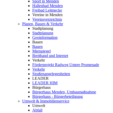
Sport in Menden
Hallenbad Menden
Freibad Leitmecke
Vereine in Menden
Vereinsverzeichnis
Planen, Bauen & Verkehr
Stadtplanung
Stadtplanung
Geoinformation
Bauen
Bauen
Mietspiegel
Breitband und Internet
Verkehr
Förderprojekt Radweg Untere Promenade
Verkehr
Straßenangelegenheiten
LEADER
LEADER HIM
Bürgerhaus
Bürgerhaus Menden, Umbaumaßnahme
Bürgerhaus - Bürgerbeteiligung
Umwelt & Immobilienservice
Umwelt
Abfall