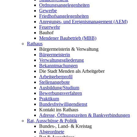
Ordnungsangelegenheiten
Gewerbe
Friedhofsangelegenheiten
Anregungs- und Ereignismanagement (AEM)
Feuerwehr
Bauhof
Mendener Baubetrieb (MBB)
Rathaus
Bürgermeisterin & Verwaltung
Bürgermeisterin
Verwaltungsgliederung
Bekanntmachungen
Die Stadt Menden als Arbeitgeber
Arbeitgeberprofil
Stellenangebote
Ausbildung/Studium
Bewerbungsverfahren
Praktikum
Bundesfreiwilligendienst
Kontakt ins Rathaus
Adresse, Öffnungszeiten & Bankverbindungen
Rat, Ausschüsse & Politik
Bundes-, Land- & Kreistag
Abgeordnete