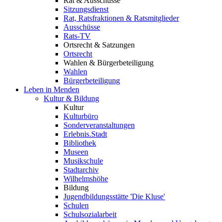
Rat & Ausschüsse
Sitzungsdienst
Rat, Ratsfraktionen & Ratsmitglieder
Ausschüsse
Rats-TV
Ortsrecht & Satzungen
Ortsrecht
Wahlen & Bürgerbeteiligung
Wahlen
Bürgerbeteiligung
Leben in Menden
Kultur & Bildung
Kultur
Kulturbüro
Sonderveranstaltungen
Erlebnis.Stadt
Bibliothek
Museen
Musikschule
Stadtarchiv
Wilhelmshöhe
Bildung
Jugendbildungsstätte 'Die Kluse'
Schulen
Schulsozialarbeit