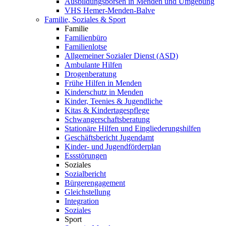
Ausbildungsbörsen in Menden und Umgebung
VHS Hemer-Menden-Balve
Familie, Soziales & Sport
Familie
Familienbüro
Familienlotse
Allgemeiner Sozialer Dienst (ASD)
Ambulante Hilfen
Drogenberatung
Frühe Hilfen in Menden
Kinderschutz in Menden
Kinder, Teenies & Jugendliche
Kitas & Kindertagespflege
Schwangerschaftsberatung
Stationäre Hilfen und Eingliederungshilfen
Geschäftsbericht Jugendamt
Kinder- und Jugendförderplan
Essstörungen
Soziales
Sozialbericht
Bürgerengagement
Gleichstellung
Integration
Soziales
Sport