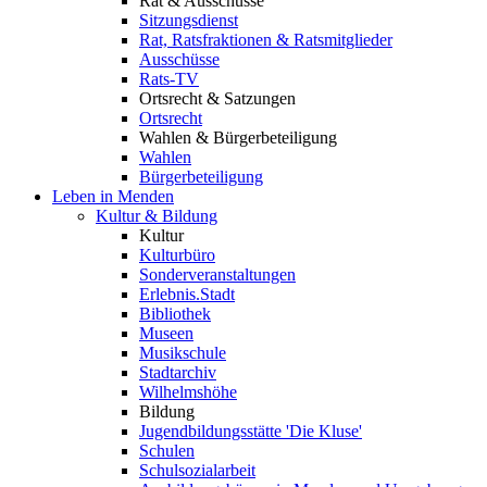
Rat & Ausschüsse
Sitzungsdienst
Rat, Ratsfraktionen & Ratsmitglieder
Ausschüsse
Rats-TV
Ortsrecht & Satzungen
Ortsrecht
Wahlen & Bürgerbeteiligung
Wahlen
Bürgerbeteiligung
Leben in Menden
Kultur & Bildung
Kultur
Kulturbüro
Sonderveranstaltungen
Erlebnis.Stadt
Bibliothek
Museen
Musikschule
Stadtarchiv
Wilhelmshöhe
Bildung
Jugendbildungsstätte 'Die Kluse'
Schulen
Schulsozialarbeit