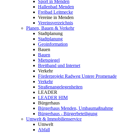
Sport in Menden
Hallenbad Menden
Freibad Leitmecke
Vereine in Menden
Vereinsverzeichnis
Planen, Bauen & Verkehr
Stadtplanung
Stadtplanung
Geoinformation
Bauen
Bauen
Mietspiegel
Breitband und Internet
Verkehr
Förderprojekt Radweg Untere Promenade
Verkehr
Straßenangelegenheiten
LEADER
LEADER HIM
Bürgerhaus
Bürgerhaus Menden, Umbaumaßnahme
Bürgerhaus - Bürgerbeteiligung
Umwelt & Immobilienservice
Umwelt
Abfall