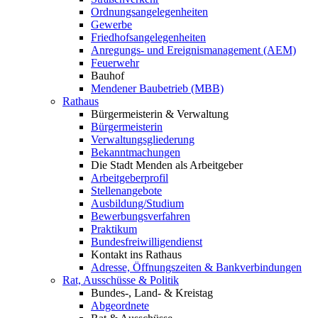
Ordnungsangelegenheiten
Gewerbe
Friedhofsangelegenheiten
Anregungs- und Ereignismanagement (AEM)
Feuerwehr
Bauhof
Mendener Baubetrieb (MBB)
Rathaus
Bürgermeisterin & Verwaltung
Bürgermeisterin
Verwaltungsgliederung
Bekanntmachungen
Die Stadt Menden als Arbeitgeber
Arbeitgeberprofil
Stellenangebote
Ausbildung/Studium
Bewerbungsverfahren
Praktikum
Bundesfreiwilligendienst
Kontakt ins Rathaus
Adresse, Öffnungszeiten & Bankverbindungen
Rat, Ausschüsse & Politik
Bundes-, Land- & Kreistag
Abgeordnete