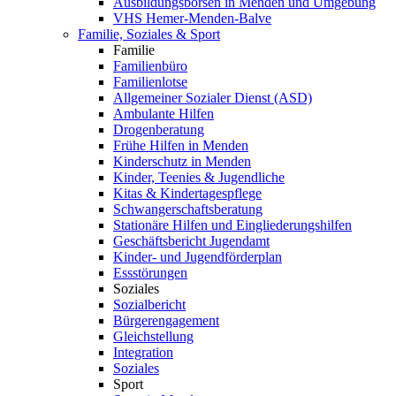
Ausbildungsbörsen in Menden und Umgebung
VHS Hemer-Menden-Balve
Familie, Soziales & Sport
Familie
Familienbüro
Familienlotse
Allgemeiner Sozialer Dienst (ASD)
Ambulante Hilfen
Drogenberatung
Frühe Hilfen in Menden
Kinderschutz in Menden
Kinder, Teenies & Jugendliche
Kitas & Kindertagespflege
Schwangerschaftsberatung
Stationäre Hilfen und Eingliederungshilfen
Geschäftsbericht Jugendamt
Kinder- und Jugendförderplan
Essstörungen
Soziales
Sozialbericht
Bürgerengagement
Gleichstellung
Integration
Soziales
Sport