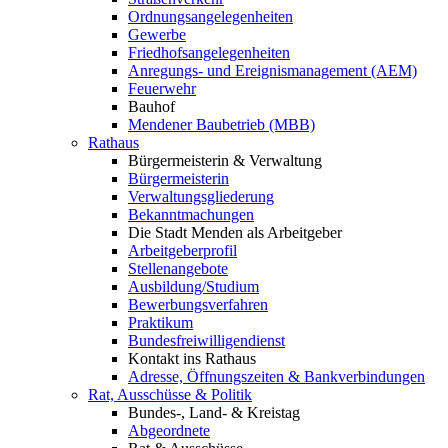
Ordnungsangelegenheiten
Gewerbe
Friedhofsangelegenheiten
Anregungs- und Ereignismanagement (AEM)
Feuerwehr
Bauhof
Mendener Baubetrieb (MBB)
Rathaus
Bürgermeisterin & Verwaltung
Bürgermeisterin
Verwaltungsgliederung
Bekanntmachungen
Die Stadt Menden als Arbeitgeber
Arbeitgeberprofil
Stellenangebote
Ausbildung/Studium
Bewerbungsverfahren
Praktikum
Bundesfreiwilligendienst
Kontakt ins Rathaus
Adresse, Öffnungszeiten & Bankverbindungen
Rat, Ausschüsse & Politik
Bundes-, Land- & Kreistag
Abgeordnete