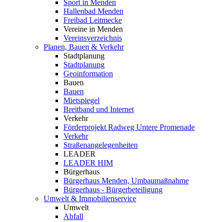
Sport in Menden
Hallenbad Menden
Freibad Leitmecke
Vereine in Menden
Vereinsverzeichnis
Planen, Bauen & Verkehr
Stadtplanung
Stadtplanung
Geoinformation
Bauen
Bauen
Mietspiegel
Breitband und Internet
Verkehr
Förderprojekt Radweg Untere Promenade
Verkehr
Straßenangelegenheiten
LEADER
LEADER HIM
Bürgerhaus
Bürgerhaus Menden, Umbaumaßnahme
Bürgerhaus - Bürgerbeteiligung
Umwelt & Immobilienservice
Umwelt
Abfall