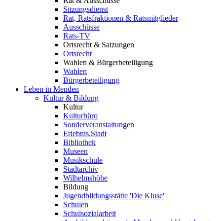
Rat & Ausschüsse
Sitzungsdienst
Rat, Ratsfraktionen & Ratsmitglieder
Ausschüsse
Rats-TV
Ortsrecht & Satzungen
Ortsrecht
Wahlen & Bürgerbeteiligung
Wahlen
Bürgerbeteiligung
Leben in Menden
Kultur & Bildung
Kultur
Kulturbüro
Sonderveranstaltungen
Erlebnis.Stadt
Bibliothek
Museen
Musikschule
Stadtarchiv
Wilhelmshöhe
Bildung
Jugendbildungsstätte 'Die Kluse'
Schulen
Schulsozialarbeit