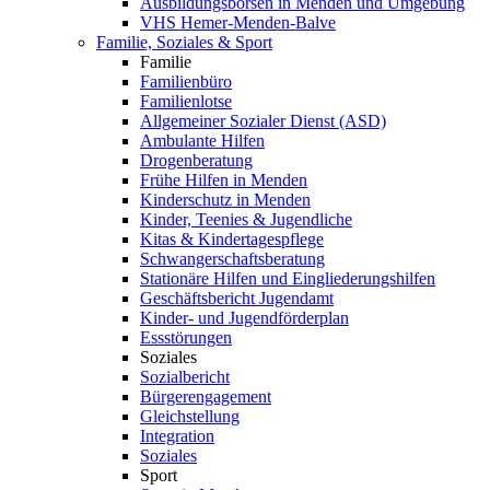
Ausbildungsbörsen in Menden und Umgebung
VHS Hemer-Menden-Balve
Familie, Soziales & Sport
Familie
Familienbüro
Familienlotse
Allgemeiner Sozialer Dienst (ASD)
Ambulante Hilfen
Drogenberatung
Frühe Hilfen in Menden
Kinderschutz in Menden
Kinder, Teenies & Jugendliche
Kitas & Kindertagespflege
Schwangerschaftsberatung
Stationäre Hilfen und Eingliederungshilfen
Geschäftsbericht Jugendamt
Kinder- und Jugendförderplan
Essstörungen
Soziales
Sozialbericht
Bürgerengagement
Gleichstellung
Integration
Soziales
Sport