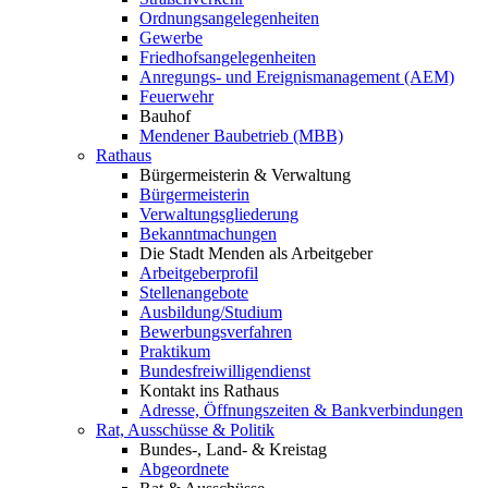
Ordnungsangelegenheiten
Gewerbe
Friedhofsangelegenheiten
Anregungs- und Ereignismanagement (AEM)
Feuerwehr
Bauhof
Mendener Baubetrieb (MBB)
Rathaus
Bürgermeisterin & Verwaltung
Bürgermeisterin
Verwaltungsgliederung
Bekanntmachungen
Die Stadt Menden als Arbeitgeber
Arbeitgeberprofil
Stellenangebote
Ausbildung/Studium
Bewerbungsverfahren
Praktikum
Bundesfreiwilligendienst
Kontakt ins Rathaus
Adresse, Öffnungszeiten & Bankverbindungen
Rat, Ausschüsse & Politik
Bundes-, Land- & Kreistag
Abgeordnete