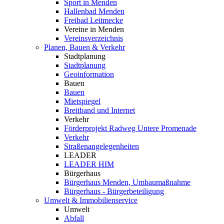
Sport in Menden
Hallenbad Menden
Freibad Leitmecke
Vereine in Menden
Vereinsverzeichnis
Planen, Bauen & Verkehr
Stadtplanung
Stadtplanung
Geoinformation
Bauen
Bauen
Mietspiegel
Breitband und Internet
Verkehr
Förderprojekt Radweg Untere Promenade
Verkehr
Straßenangelegenheiten
LEADER
LEADER HIM
Bürgerhaus
Bürgerhaus Menden, Umbaumaßnahme
Bürgerhaus - Bürgerbeteiligung
Umwelt & Immobilienservice
Umwelt
Abfall