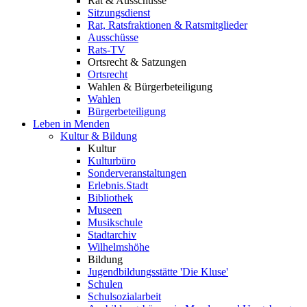
Rat & Ausschüsse
Sitzungsdienst
Rat, Ratsfraktionen & Ratsmitglieder
Ausschüsse
Rats-TV
Ortsrecht & Satzungen
Ortsrecht
Wahlen & Bürgerbeteiligung
Wahlen
Bürgerbeteiligung
Leben in Menden
Kultur & Bildung
Kultur
Kulturbüro
Sonderveranstaltungen
Erlebnis.Stadt
Bibliothek
Museen
Musikschule
Stadtarchiv
Wilhelmshöhe
Bildung
Jugendbildungsstätte 'Die Kluse'
Schulen
Schulsozialarbeit