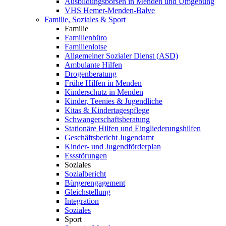
Ausbildungsbörsen in Menden und Umgebung
VHS Hemer-Menden-Balve
Familie, Soziales & Sport
Familie
Familienbüro
Familienlotse
Allgemeiner Sozialer Dienst (ASD)
Ambulante Hilfen
Drogenberatung
Frühe Hilfen in Menden
Kinderschutz in Menden
Kinder, Teenies & Jugendliche
Kitas & Kindertagespflege
Schwangerschaftsberatung
Stationäre Hilfen und Eingliederungshilfen
Geschäftsbericht Jugendamt
Kinder- und Jugendförderplan
Essstörungen
Soziales
Sozialbericht
Bürgerengagement
Gleichstellung
Integration
Soziales
Sport