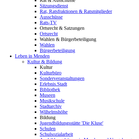
Rat & Ausschüsse
Sitzungsdienst
Rat, Ratsfraktionen & Ratsmitglieder
Ausschüsse
Rats-TV
Ortsrecht & Satzungen
Ortsrecht
Wahlen & Bürgerbeteiligung
Wahlen
Bürgerbeteiligung
Leben in Menden
Kultur & Bildung
Kultur
Kulturbüro
Sonderveranstaltungen
Erlebnis.Stadt
Bibliothek
Museen
Musikschule
Stadtarchiv
Wilhelmshöhe
Bildung
Jugendbildungsstätte 'Die Kluse'
Schulen
Schulsozialarbeit