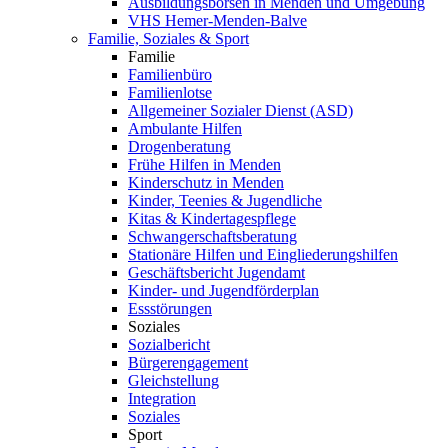
Ausbildungsbörsen in Menden und Umgebung
VHS Hemer-Menden-Balve
Familie, Soziales & Sport
Familie
Familienbüro
Familienlotse
Allgemeiner Sozialer Dienst (ASD)
Ambulante Hilfen
Drogenberatung
Frühe Hilfen in Menden
Kinderschutz in Menden
Kinder, Teenies & Jugendliche
Kitas & Kindertagespflege
Schwangerschaftsberatung
Stationäre Hilfen und Eingliederungshilfen
Geschäftsbericht Jugendamt
Kinder- und Jugendförderplan
Essstörungen
Soziales
Sozialbericht
Bürgerengagement
Gleichstellung
Integration
Soziales
Sport