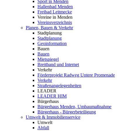
Sport in Menden
Hallenbad Menden
Freibad Leitmecke
Vereine in Menden
Vereinsverzeichnis
Planen, Bauen & Verkehr
Stadtplanung
Stadtplanung
Geoinformation
Bauen
Bauen
Mietspiegel
Breitband und Internet
Verkehr
Förderprojekt Radweg Untere Promenade
Verkehr
Straßenangelegenheiten
LEADER
LEADER HIM
Bürgerhaus
Bürgerhaus Menden, Umbaumaßnahme
Bürgerhaus - Bürgerbeteiligung
Umwelt & Immobilienservice
Umwelt
Abfall