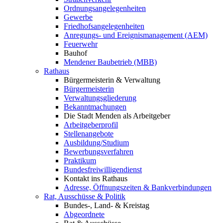
Ordnungsangelegenheiten
Gewerbe
Friedhofsangelegenheiten
Anregungs- und Ereignismanagement (AEM)
Feuerwehr
Bauhof
Mendener Baubetrieb (MBB)
Rathaus
Bürgermeisterin & Verwaltung
Bürgermeisterin
Verwaltungsgliederung
Bekanntmachungen
Die Stadt Menden als Arbeitgeber
Arbeitgeberprofil
Stellenangebote
Ausbildung/Studium
Bewerbungsverfahren
Praktikum
Bundesfreiwilligendienst
Kontakt ins Rathaus
Adresse, Öffnungszeiten & Bankverbindungen
Rat, Ausschüsse & Politik
Bundes-, Land- & Kreistag
Abgeordnete