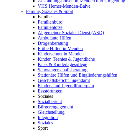
Ausbildungsbörsen in Menden und Umgebung
VHS Hemer-Menden-Balve
Familie, Soziales & Sport
Familie
Familienbüro
Familienlotse
Allgemeiner Sozialer Dienst (ASD)
Ambulante Hilfen
Drogenberatung
Frühe Hilfen in Menden
Kinderschutz in Menden
Kinder, Teenies & Jugendliche
Kitas & Kindertagespflege
Schwangerschaftsberatung
Stationäre Hilfen und Eingliederungshilfen
Geschäftsbericht Jugendamt
Kinder- und Jugendförderplan
Essstörungen
Soziales
Sozialbericht
Bürgerengagement
Gleichstellung
Integration
Soziales
Sport