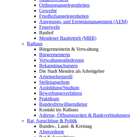
Ordnungsangelegenheiten
Gewerbe
Friedhofsangelegenheiten
Anregungs- und Ereignismanagement (AEM)
Feuerwehr
Bauhof
Mendener Baubetrieb (MBB)
Rathaus
Bürgermeisterin & Verwaltung
Bürgermeisterin
Verwaltungsgliederung
Bekanntmachungen
Die Stadt Menden als Arbeitgeber
Arbeitgeberprofil
Stellenangebote
Ausbildung/Studium
Bewerbungsverfahren
Praktikum
Bundesfreiwilligendienst
Kontakt ins Rathaus
Adresse, Öffnungszeiten & Bankverbindungen
Rat, Ausschüsse & Politik
Bundes-, Land- & Kreistag
Abgeordnete