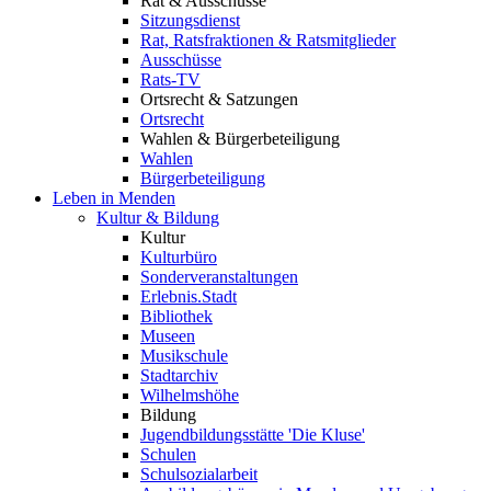
Rat & Ausschüsse
Sitzungsdienst
Rat, Ratsfraktionen & Ratsmitglieder
Ausschüsse
Rats-TV
Ortsrecht & Satzungen
Ortsrecht
Wahlen & Bürgerbeteiligung
Wahlen
Bürgerbeteiligung
Leben in Menden
Kultur & Bildung
Kultur
Kulturbüro
Sonderveranstaltungen
Erlebnis.Stadt
Bibliothek
Museen
Musikschule
Stadtarchiv
Wilhelmshöhe
Bildung
Jugendbildungsstätte 'Die Kluse'
Schulen
Schulsozialarbeit