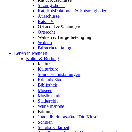
Rat & Ausschüsse
Sitzungsdienst
Rat, Ratsfraktionen & Ratsmitglieder
Ausschüsse
Rats-TV
Ortsrecht & Satzungen
Ortsrecht
Wahlen & Bürgerbeteiligung
Wahlen
Bürgerbeteiligung
Leben in Menden
Kultur & Bildung
Kultur
Kulturbüro
Sonderveranstaltungen
Erlebnis.Stadt
Bibliothek
Museen
Musikschule
Stadtarchiv
Wilhelmshöhe
Bildung
Jugendbildungsstätte 'Die Kluse'
Schulen
Schulsozialarbeit