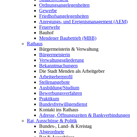
Ordnungsangelegenheiten
Gewerbe
Friedhofsangelegenheiten
Anregungs- und Ereignismanagement (AEM)
Feuerwehr
Bauhof
Mendener Baubetrieb (MBB)
Rathaus
Bürgermeisterin & Verwaltung
Bürgermeisterin
Verwaltungsgliederung
Bekanntmachungen
Die Stadt Menden als Arbeitgeber
Arbeitgeberprofil
Stellenangebote
Ausbildung/Studium
Bewerbungsverfahren
Praktikum
Bundesfreiwilligendienst
Kontakt ins Rathaus
Adresse, Öffnungszeiten & Bankverbindungen
Rat, Ausschüsse & Politik
Bundes-, Land- & Kreistag
Abgeordnete