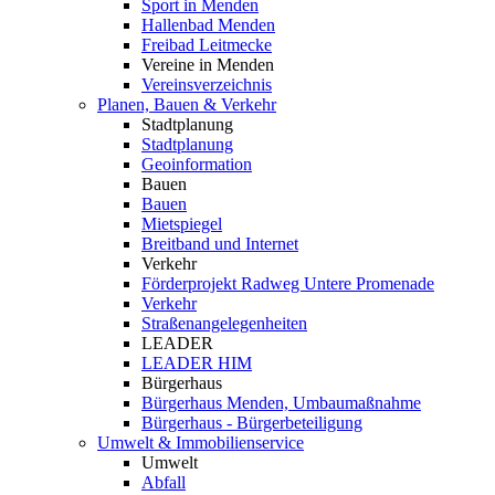
Sport in Menden
Hallenbad Menden
Freibad Leitmecke
Vereine in Menden
Vereinsverzeichnis
Planen, Bauen & Verkehr
Stadtplanung
Stadtplanung
Geoinformation
Bauen
Bauen
Mietspiegel
Breitband und Internet
Verkehr
Förderprojekt Radweg Untere Promenade
Verkehr
Straßenangelegenheiten
LEADER
LEADER HIM
Bürgerhaus
Bürgerhaus Menden, Umbaumaßnahme
Bürgerhaus - Bürgerbeteiligung
Umwelt & Immobilienservice
Umwelt
Abfall