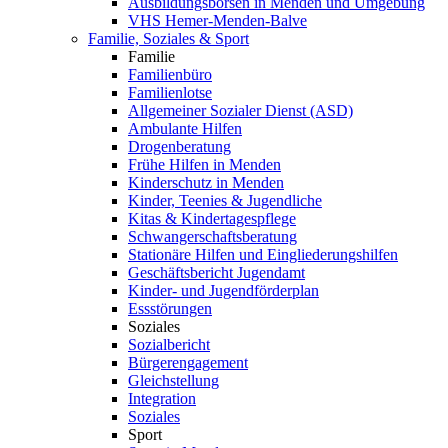
Ausbildungsbörsen in Menden und Umgebung
VHS Hemer-Menden-Balve
Familie, Soziales & Sport
Familie
Familienbüro
Familienlotse
Allgemeiner Sozialer Dienst (ASD)
Ambulante Hilfen
Drogenberatung
Frühe Hilfen in Menden
Kinderschutz in Menden
Kinder, Teenies & Jugendliche
Kitas & Kindertagespflege
Schwangerschaftsberatung
Stationäre Hilfen und Eingliederungshilfen
Geschäftsbericht Jugendamt
Kinder- und Jugendförderplan
Essstörungen
Soziales
Sozialbericht
Bürgerengagement
Gleichstellung
Integration
Soziales
Sport