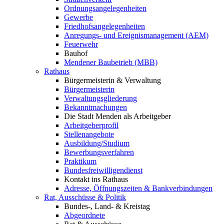
Ordnungsangelegenheiten
Gewerbe
Friedhofsangelegenheiten
Anregungs- und Ereignismanagement (AEM)
Feuerwehr
Bauhof
Mendener Baubetrieb (MBB)
Rathaus
Bürgermeisterin & Verwaltung
Bürgermeisterin
Verwaltungsgliederung
Bekanntmachungen
Die Stadt Menden als Arbeitgeber
Arbeitgeberprofil
Stellenangebote
Ausbildung/Studium
Bewerbungsverfahren
Praktikum
Bundesfreiwilligendienst
Kontakt ins Rathaus
Adresse, Öffnungszeiten & Bankverbindungen
Rat, Ausschüsse & Politik
Bundes-, Land- & Kreistag
Abgeordnete