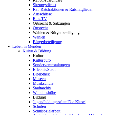
Rat & Ausschüsse
Sitzungsdienst
Rat, Ratsfraktionen & Ratsmitglieder
Ausschüsse
Rats-TV
Ortsrecht & Satzungen
Ortsrecht
Wahlen & Bürgerbeteiligung
Wahlen
Bürgerbeteiligung
Leben in Menden
Kultur & Bildung
Kultur
Kulturbüro
Sonderveranstaltungen
Erlebnis.Stadt
Bibliothek
Museen
Musikschule
Stadtarchiv
Wilhelmshöhe
Bildung
Jugendbildungsstätte 'Die Kluse'
Schulen
Schulsozialarbeit