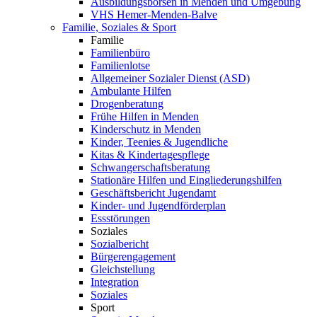
Ausbildungsbörsen in Menden und Umgebung
VHS Hemer-Menden-Balve
Familie, Soziales & Sport
Familie
Familienbüro
Familienlotse
Allgemeiner Sozialer Dienst (ASD)
Ambulante Hilfen
Drogenberatung
Frühe Hilfen in Menden
Kinderschutz in Menden
Kinder, Teenies & Jugendliche
Kitas & Kindertagespflege
Schwangerschaftsberatung
Stationäre Hilfen und Eingliederungshilfen
Geschäftsbericht Jugendamt
Kinder- und Jugendförderplan
Essstörungen
Soziales
Sozialbericht
Bürgerengagement
Gleichstellung
Integration
Soziales
Sport