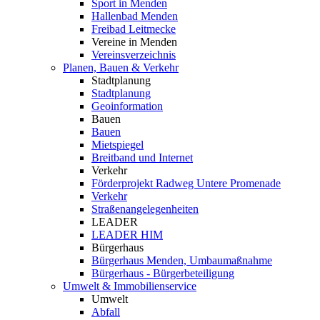
Sport in Menden
Hallenbad Menden
Freibad Leitmecke
Vereine in Menden
Vereinsverzeichnis
Planen, Bauen & Verkehr
Stadtplanung
Stadtplanung
Geoinformation
Bauen
Bauen
Mietspiegel
Breitband und Internet
Verkehr
Förderprojekt Radweg Untere Promenade
Verkehr
Straßenangelegenheiten
LEADER
LEADER HIM
Bürgerhaus
Bürgerhaus Menden, Umbaumaßnahme
Bürgerhaus - Bürgerbeteiligung
Umwelt & Immobilienservice
Umwelt
Abfall