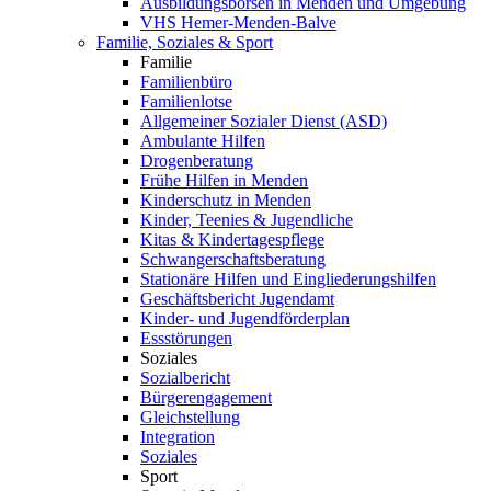
Ausbildungsbörsen in Menden und Umgebung
VHS Hemer-Menden-Balve
Familie, Soziales & Sport
Familie
Familienbüro
Familienlotse
Allgemeiner Sozialer Dienst (ASD)
Ambulante Hilfen
Drogenberatung
Frühe Hilfen in Menden
Kinderschutz in Menden
Kinder, Teenies & Jugendliche
Kitas & Kindertagespflege
Schwangerschaftsberatung
Stationäre Hilfen und Eingliederungshilfen
Geschäftsbericht Jugendamt
Kinder- und Jugendförderplan
Essstörungen
Soziales
Sozialbericht
Bürgerengagement
Gleichstellung
Integration
Soziales
Sport