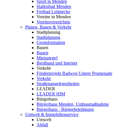
Sport in Menden
Hallenbad Menden
Freibad Leitmecke
Vereine in Menden
Vereinsverzeichnis
Planen, Bauen & Verkehr
Stadtplanung
Stadtplanung
Geoinformation
Bauen
Bauen
Mietspiegel
Breitband und Internet
Verkehr
Förderprojekt Radweg Untere Promenade
Verkehr
Straßenangelegenheiten
LEADER
LEADER HIM
Bürgerhaus
Bürgerhaus Menden, Umbaumaßnahme
Bürgerhaus - Bürgerbeteiligung
Umwelt & Immobilienservice
Umwelt
Abfall