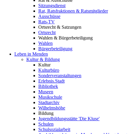
Rat & Ausschüsse
Sitzungsdienst
Rat, Ratsfraktionen & Ratsmitglieder
Ausschüsse
Rats-TV
Ortsrecht & Satzungen
Ortsrecht
Wahlen & Bürgerbeteiligung
Wahlen
Bürgerbeteiligung
Leben in Menden
Kultur & Bildung
Kultur
Kulturbüro
Sonderveranstaltungen
Erlebnis.Stadt
Bibliothek
Museen
Musikschule
Stadtarchiv
Wilhelmshöhe
Bildung
Jugendbildungsstätte 'Die Kluse'
Schulen
Schulsozialarbeit