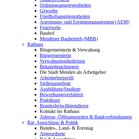
Ordnungsangelegenheiten
Gewerbe
Friedhofsangelegenheiten
Anregungs- und Ereignismanagement (AEM)
Feuerwehr
Bauhof
Mendener Baubetrieb (MBB)
Rathaus
Bürgermeisterin & Verwaltung
Bürgermeisterin
Verwaltungsgliederung
Bekanntmachungen
Die Stadt Menden als Arbeitgeber
Arbeitgeberprofil
Stellenangebote
Ausbildung/Studium
Bewerbungsverfahren
Praktikum
Bundesfreiwilligendienst
Kontakt ins Rathaus
Adresse, Öffnungszeiten & Bankverbindungen
Rat, Ausschüsse & Politik
Bundes-, Land- & Kreistag
Abgeordnete