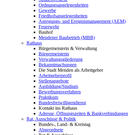
Ordnungsangelegenheiten
Gewerbe
Friedhofsangelegenheiten
Anregungs- und Ereignismanagement (AEM)
Feuerwehr
Bauhof
Mendener Baubetrieb (MBB)
Rathaus
Bürgermeisterin & Verwaltung
Bürgermeisterin
Verwaltungsgliederung
Bekanntmachungen
Die Stadt Menden als Arbeitgeber
Arbeitgeberprofil
Stellenangebote
Ausbildung/Studium
Bewerbungsverfahren
Praktikum
Bundesfreiwilligendienst
Kontakt ins Rathaus
Adresse, Öffnungszeiten & Bankverbindungen
Rat, Ausschüsse & Politik
Bundes-, Land- & Kreistag
Abgeordnete