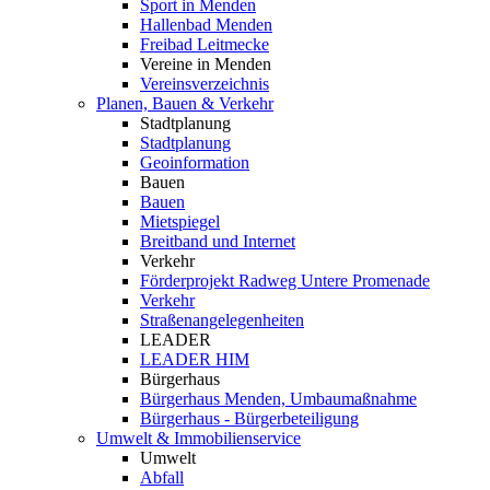
Sport in Menden
Hallenbad Menden
Freibad Leitmecke
Vereine in Menden
Vereinsverzeichnis
Planen, Bauen & Verkehr
Stadtplanung
Stadtplanung
Geoinformation
Bauen
Bauen
Mietspiegel
Breitband und Internet
Verkehr
Förderprojekt Radweg Untere Promenade
Verkehr
Straßenangelegenheiten
LEADER
LEADER HIM
Bürgerhaus
Bürgerhaus Menden, Umbaumaßnahme
Bürgerhaus - Bürgerbeteiligung
Umwelt & Immobilienservice
Umwelt
Abfall