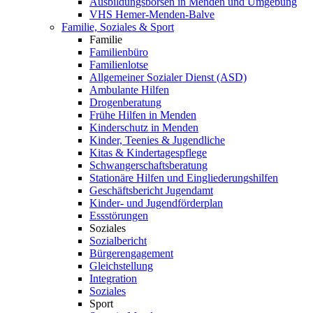
Ausbildungsbörsen in Menden und Umgebung
VHS Hemer-Menden-Balve
Familie, Soziales & Sport
Familie
Familienbüro
Familienlotse
Allgemeiner Sozialer Dienst (ASD)
Ambulante Hilfen
Drogenberatung
Frühe Hilfen in Menden
Kinderschutz in Menden
Kinder, Teenies & Jugendliche
Kitas & Kindertagespflege
Schwangerschaftsberatung
Stationäre Hilfen und Eingliederungshilfen
Geschäftsbericht Jugendamt
Kinder- und Jugendförderplan
Essstörungen
Soziales
Sozialbericht
Bürgerengagement
Gleichstellung
Integration
Soziales
Sport