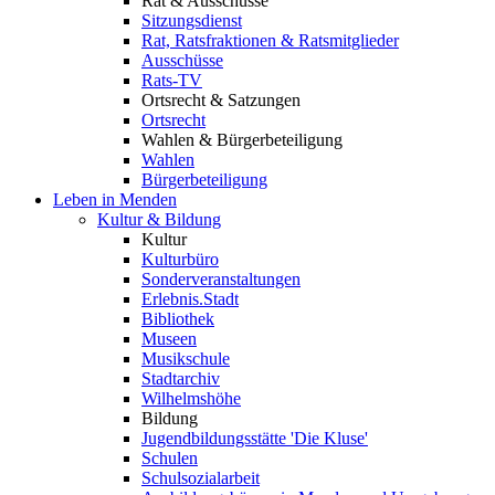
Rat & Ausschüsse
Sitzungsdienst
Rat, Ratsfraktionen & Ratsmitglieder
Ausschüsse
Rats-TV
Ortsrecht & Satzungen
Ortsrecht
Wahlen & Bürgerbeteiligung
Wahlen
Bürgerbeteiligung
Leben in Menden
Kultur & Bildung
Kultur
Kulturbüro
Sonderveranstaltungen
Erlebnis.Stadt
Bibliothek
Museen
Musikschule
Stadtarchiv
Wilhelmshöhe
Bildung
Jugendbildungsstätte 'Die Kluse'
Schulen
Schulsozialarbeit