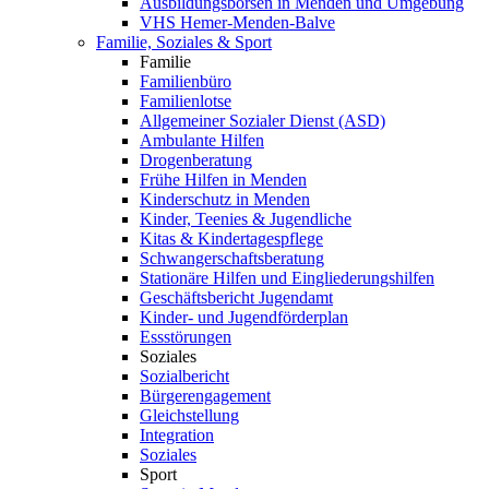
Ausbildungsbörsen in Menden und Umgebung
VHS Hemer-Menden-Balve
Familie, Soziales & Sport
Familie
Familienbüro
Familienlotse
Allgemeiner Sozialer Dienst (ASD)
Ambulante Hilfen
Drogenberatung
Frühe Hilfen in Menden
Kinderschutz in Menden
Kinder, Teenies & Jugendliche
Kitas & Kindertagespflege
Schwangerschaftsberatung
Stationäre Hilfen und Eingliederungshilfen
Geschäftsbericht Jugendamt
Kinder- und Jugendförderplan
Essstörungen
Soziales
Sozialbericht
Bürgerengagement
Gleichstellung
Integration
Soziales
Sport