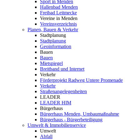
Sport in Menden
Hallenbad Menden
Freibad Leitmecke
Vereine in Menden
Vereinsverzeichnis
Planen, Bauen & Verkehr
Stadtplanung
Stadtplanung
Geoinformation
Bauen
Bauen
Mietspiegel
Breitband und Internet
Verkehr
Förderprojekt Radweg Untere Promenade
Verkehr
Straßenangelegenheiten
LEADER
LEADER HIM
Bürgerhaus
Bürgerhaus Menden, Umbaumaßnahme
Bürgerhaus - Bürgerbeteiligung
Umwelt & Immobilienservice
Umwelt
Abfall