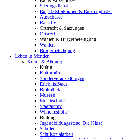
Rat & Ausschüsse
Sitzungsdienst
Rat, Ratsfraktionen & Ratsmitglieder
Ausschüsse
Rats-TV
Ortsrecht & Satzungen
Ortsrecht
Wahlen & Bürgerbeteiligung
Wahlen
Bürgerbeteiligung
Leben in Menden
Kultur & Bildung
Kultur
Kulturbüro
Sonderveranstaltungen
Erlebnis.Stadt
Bibliothek
Museen
Musikschule
Stadtarchiv
Wilhelmshöhe
Bildung
Jugendbildungsstätte 'Die Kluse'
Schulen
Schulsozialarbeit