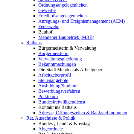
Ordnungsangelegenheiten
Gewerbe
Friedhofsangelegenheiten
Anregungs- und Ereignismanagement (AEM)
Feuerwehr
Bauhof
Mendener Baubetrieb (MBB)
Rathaus
Bürgermeisterin & Verwaltung
Bürgermeisterin
Verwaltungsgliederung
Bekanntmachungen
Die Stadt Menden als Arbeitgeber
Arbeitgeberprofil
Stellenangebote
Ausbildung/Studium
Bewerbungsverfahren
Praktikum
Bundesfreiwilligendienst
Kontakt ins Rathaus
Adresse, Öffnungszeiten & Bankverbindungen
Rat, Ausschüsse & Politik
Bundes-, Land- & Kreistag
Abgeordnete