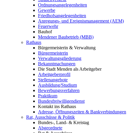
Ordnungsangelegenheiten
Gewerbe
Friedhofsangelegenheiten
Anregungs- und Ereignismanagement (AEM)
Feuerwehr
Bauhof
Mendener Baubetrieb (MBB)
Rathaus
Bürgermeisterin & Verwaltung
Bürgermeisterin
Verwaltungsgliederung
Bekanntmachungen
Die Stadt Menden als Arbeitgeber
Arbeitgeberprofil
Stellenangebote
Ausbildung/Studium
Bewerbungsverfahren
Praktikum
Bundesfreiwilligendienst
Kontakt ins Rathaus
Adresse, Öffnungszeiten & Bankverbindungen
Rat, Ausschüsse & Politik
Bundes-, Land- & Kreistag
Abgeordnete