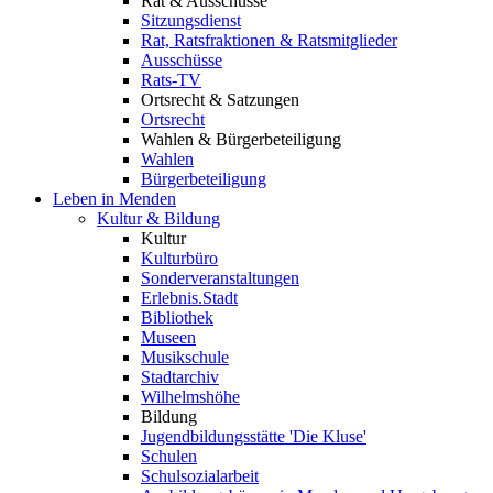
Rat & Ausschüsse
Sitzungsdienst
Rat, Ratsfraktionen & Ratsmitglieder
Ausschüsse
Rats-TV
Ortsrecht & Satzungen
Ortsrecht
Wahlen & Bürgerbeteiligung
Wahlen
Bürgerbeteiligung
Leben in Menden
Kultur & Bildung
Kultur
Kulturbüro
Sonderveranstaltungen
Erlebnis.Stadt
Bibliothek
Museen
Musikschule
Stadtarchiv
Wilhelmshöhe
Bildung
Jugendbildungsstätte 'Die Kluse'
Schulen
Schulsozialarbeit