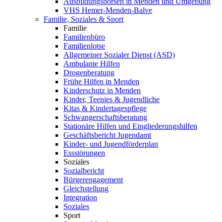
Ausbildungsbörsen in Menden und Umgebung
VHS Hemer-Menden-Balve
Familie, Soziales & Sport
Familie
Familienbüro
Familienlotse
Allgemeiner Sozialer Dienst (ASD)
Ambulante Hilfen
Drogenberatung
Frühe Hilfen in Menden
Kinderschutz in Menden
Kinder, Teenies & Jugendliche
Kitas & Kindertagespflege
Schwangerschaftsberatung
Stationäre Hilfen und Eingliederungshilfen
Geschäftsbericht Jugendamt
Kinder- und Jugendförderplan
Essstörungen
Soziales
Sozialbericht
Bürgerengagement
Gleichstellung
Integration
Soziales
Sport