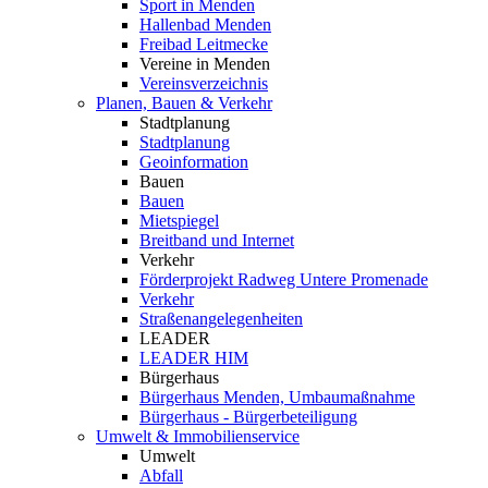
Sport in Menden
Hallenbad Menden
Freibad Leitmecke
Vereine in Menden
Vereinsverzeichnis
Planen, Bauen & Verkehr
Stadtplanung
Stadtplanung
Geoinformation
Bauen
Bauen
Mietspiegel
Breitband und Internet
Verkehr
Förderprojekt Radweg Untere Promenade
Verkehr
Straßenangelegenheiten
LEADER
LEADER HIM
Bürgerhaus
Bürgerhaus Menden, Umbaumaßnahme
Bürgerhaus - Bürgerbeteiligung
Umwelt & Immobilienservice
Umwelt
Abfall