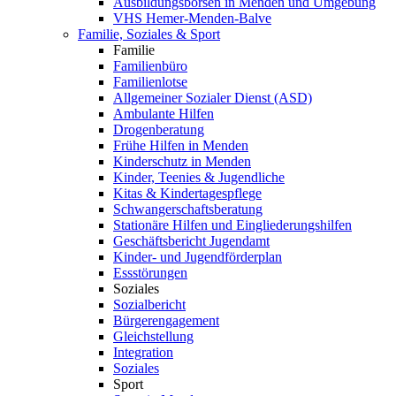
Ausbildungsbörsen in Menden und Umgebung
VHS Hemer-Menden-Balve
Familie, Soziales & Sport
Familie
Familienbüro
Familienlotse
Allgemeiner Sozialer Dienst (ASD)
Ambulante Hilfen
Drogenberatung
Frühe Hilfen in Menden
Kinderschutz in Menden
Kinder, Teenies & Jugendliche
Kitas & Kindertagespflege
Schwangerschaftsberatung
Stationäre Hilfen und Eingliederungshilfen
Geschäftsbericht Jugendamt
Kinder- und Jugendförderplan
Essstörungen
Soziales
Sozialbericht
Bürgerengagement
Gleichstellung
Integration
Soziales
Sport