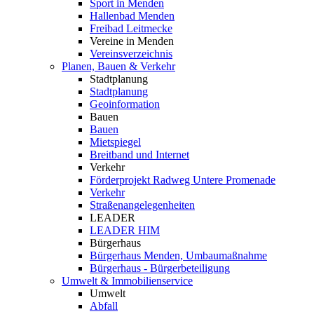
Sport in Menden
Hallenbad Menden
Freibad Leitmecke
Vereine in Menden
Vereinsverzeichnis
Planen, Bauen & Verkehr
Stadtplanung
Stadtplanung
Geoinformation
Bauen
Bauen
Mietspiegel
Breitband und Internet
Verkehr
Förderprojekt Radweg Untere Promenade
Verkehr
Straßenangelegenheiten
LEADER
LEADER HIM
Bürgerhaus
Bürgerhaus Menden, Umbaumaßnahme
Bürgerhaus - Bürgerbeteiligung
Umwelt & Immobilienservice
Umwelt
Abfall