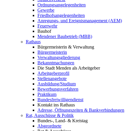
Ordnungsangelegenheiten
Gewerbe
Friedhofsangelegenheiten
Anregungs- und Ereignismanagement (AEM)
Feuerwehr
Bauhof
Mendener Baubetrieb (MBB)
Rathaus
Bürgermeisterin & Verwaltung
Bürgermeisterin
Verwaltungsgliederung
Bekanntmachungen
Die Stadt Menden als Arbeitgeber
Arbeitgeberprofil
Stellenangebote
Ausbildung/Studium
Bewerbungsverfahren
Praktikum
Bundesfreiwilligendienst
Kontakt ins Rathaus
Adresse, Öffnungszeiten & Bankverbindungen
Rat, Ausschüsse & Politik
Bundes-, Land- & Kreistag
Abgeordnete