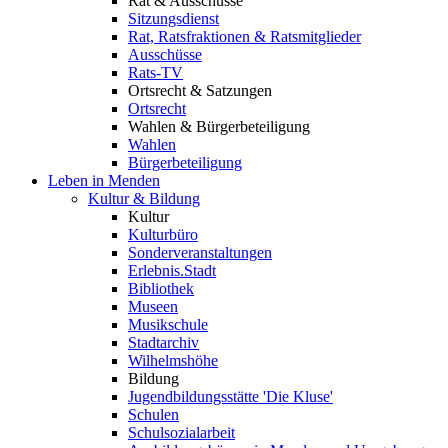
Rat & Ausschüsse
Sitzungsdienst
Rat, Ratsfraktionen & Ratsmitglieder
Ausschüsse
Rats-TV
Ortsrecht & Satzungen
Ortsrecht
Wahlen & Bürgerbeteiligung
Wahlen
Bürgerbeteiligung
Leben in Menden
Kultur & Bildung
Kultur
Kulturbüro
Sonderveranstaltungen
Erlebnis.Stadt
Bibliothek
Museen
Musikschule
Stadtarchiv
Wilhelmshöhe
Bildung
Jugendbildungsstätte 'Die Kluse'
Schulen
Schulsozialarbeit