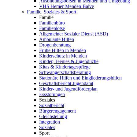
Ausbildungsbörsen in Menden und Umgebung
VHS Hemer-Menden-Balve
Familie, Soziales & Sport
Familie
Familienbüro
Familienlotse
Allgemeiner Sozialer Dienst (ASD)
Ambulante Hilfen
Drogenberatung
Frühe Hilfen in Menden
Kinderschutz in Menden
Kinder, Teenies & Jugendliche
Kitas & Kindertagespflege
Schwangerschaftsberatung
Stationäre Hilfen und Eingliederungshilfen
Geschäftsbericht Jugendamt
Kinder- und Jugendförderplan
Essstörungen
Soziales
Sozialbericht
Bürgerengagement
Gleichstellung
Integration
Soziales
Sport