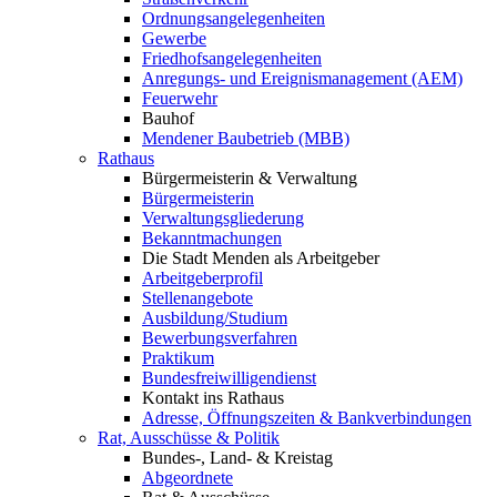
Ordnungsangelegenheiten
Gewerbe
Friedhofsangelegenheiten
Anregungs- und Ereignismanagement (AEM)
Feuerwehr
Bauhof
Mendener Baubetrieb (MBB)
Rathaus
Bürgermeisterin & Verwaltung
Bürgermeisterin
Verwaltungsgliederung
Bekanntmachungen
Die Stadt Menden als Arbeitgeber
Arbeitgeberprofil
Stellenangebote
Ausbildung/Studium
Bewerbungsverfahren
Praktikum
Bundesfreiwilligendienst
Kontakt ins Rathaus
Adresse, Öffnungszeiten & Bankverbindungen
Rat, Ausschüsse & Politik
Bundes-, Land- & Kreistag
Abgeordnete