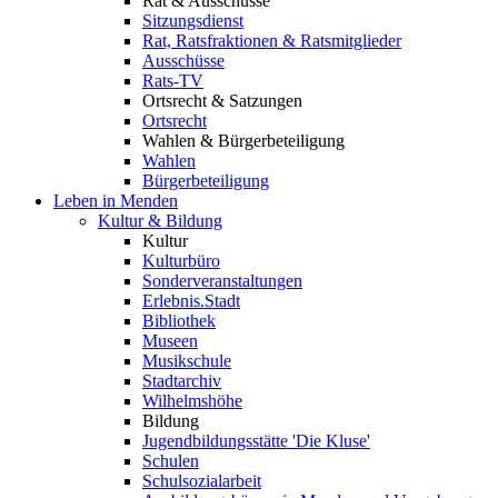
Rat & Ausschüsse
Sitzungsdienst
Rat, Ratsfraktionen & Ratsmitglieder
Ausschüsse
Rats-TV
Ortsrecht & Satzungen
Ortsrecht
Wahlen & Bürgerbeteiligung
Wahlen
Bürgerbeteiligung
Leben in Menden
Kultur & Bildung
Kultur
Kulturbüro
Sonderveranstaltungen
Erlebnis.Stadt
Bibliothek
Museen
Musikschule
Stadtarchiv
Wilhelmshöhe
Bildung
Jugendbildungsstätte 'Die Kluse'
Schulen
Schulsozialarbeit