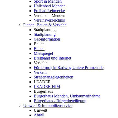
Sport in Menden
Hallenbad Menden
Freibad Leitmecke
Vereine in Menden
Vereinsverzeichnis
Planen, Bauen & Verkehr
Stadtplanung
Stadtplanung
Geoinformation
Bauen
Bauen
Mietspiegel
Breitband und Internet
Verkehr
Förderprojekt Radweg Untere Promenade
Verkehr
Straßenangelegenheiten
LEADER
LEADER HIM
Bürgerhaus
Bürgerhaus Menden, Umbaumaßnahme
Bürgerhaus - Bürgerbeteiligung
Umwelt & Immobilienservice
Umwelt
Abfall